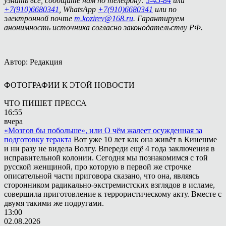
узнать все, сообщите нам по телефону:
5-45-84
или
+7(910)6680341
, WhatsApp
+7(910)6680341
или по
электронной почте
m.kozirev@168.ru
. Гарантируем
анонимность источника согласно законодательству РФ.
Автор: Редакция
ФОТОГРАФИИ К ЭТОЙ НОВОСТИ
ЧТО ПИШЕТ ПРЕССА
16:55
вчера
«Мозгов бы побольше», или О чём жалеет осужденная за
подготовку теракта
Вот уже 10 лет как она живёт в Кинешме
и ни разу не видела Волгу. Впереди ещё 4 года заключения в
исправительной колонии. Сегодня мы познакомимся с той
русской женщиной, про которую в первой же строчке
описательной части приговора сказано, что она, являясь
сторонником радикально-экстремистских взглядов в исламе,
совершила приготовление к террористическому акту. Вместе с
двумя такими же подругами.
13:00
02.08.2026