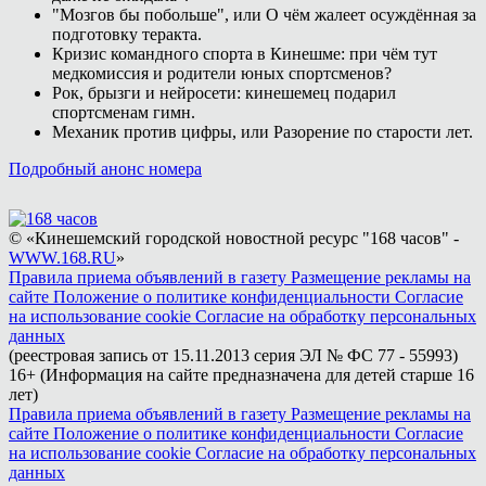
"Мозгов бы побольше", или О чём жалеет осуждённая за
подготовку теракта.
Кризис командного спорта в Кинешме: при чём тут
медкомиссия и родители юных спортсменов?
Рок, брызги и нейросети: кинешемец подарил
спортсменам гимн.
Механик против цифры, или Разорение по старости лет.
Подробный анонс номера
© «Кинешемский городской новостной ресурс "168 часов" -
WWW.168.RU
»
Правила приема объявлений в газету
Размещение рекламы на
сайте
Положение о политике конфиденциальности
Согласие
на использование cookie
Согласие на обработку персональных
данных
(реестровая запись от 15.11.2013 серия ЭЛ № ФС 77 - 55993)
16+ (Информация на сайте предназначена для детей старше 16
лет)
Правила приема объявлений в газету
Размещение рекламы на
сайте
Положение о политике конфиденциальности
Согласие
на использование cookie
Согласие на обработку персональных
данных