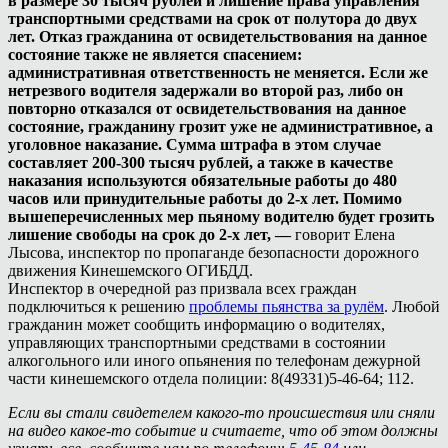
в размере 30 тысяч рублей и лишение права управления
транспортными средствами на срок от полутора до двух
лет. Отказ гражданина от освидетельствования на данное
состояние также не является спасением:
административная ответственность не меняется. Если же
нетрезвого водителя задержали во второй раз, либо он
повторно отказался от освидетельствования на данное
состояние, гражданину грозит уже не административное, а
уголовное наказание. Сумма штрафа в этом случае
составляет 200-300 тысяч рублей, а также в качестве
наказания используются обязательные работы до 480
часов или принудительные работы до 2-х лет. Помимо
вышеперечисленных мер пьяному водителю будет грозить
лишение свободы на срок до 2-х лет, —
говорит Елена
Лысова, инспектор по пропаганде безопасности дорожного
движения Кинешемского ОГИБДД.
Инспектор в очередной раз призвала всех граждан
подключиться к решению
проблемы пьянства за рулём
. Любой
гражданин может сообщить информацию о водителях,
управляющих транспортными средствами в состоянии
алкогольного или иного опьянения по телефонам дежурной
части кинешемского отдела полиции: 8(49331)5-46-64; 112.
Если вы стали свидетелем какого-то происшествия или сняли
на видео какое-то событие и считаете, что об этом должны