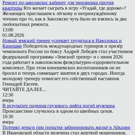
Ремонт по-заволжски: кабинет для чиновника против
квартиры
Кто желает сыграть в игру «Угадай, где дороже»?
Желающих приглашаем к лёгкому и непринуждённому
чтению про то, как в Заволжске чуть было не взялись за два
любопытных ремонта.
13:00
01.08.2026
Новый земский тренер успевает трудиться в Наволоках и
Кинешме
Победитель международных турниров и призёр
чемпионата России по боксу Андрей Лебедев стал участником
федеральной программы «Земский тренер» и с июня 2026
года работает в наволокском физкультурно-оздоровительном
комплексе. При этом кинешемских воспитанников он не
бросил и теперь совмещает занятия в двух городах. Иногда
молодому тренеру помогает его собственный наставник
Геннадий Евсеев.
ЧИТАЙТЕ ДАЛЕЕ...
12:30
вчера
В результате падения грузового лифта погиб мужчина
Происшествие случилось в одном из швейных цехов.
10:30
вчера
Потерял деньги при попытке забронировать жильё в Абхазии
В Ивановской области мужчина стал жертвой мошенников.