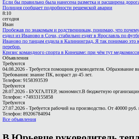
Если бы правильно была нанесена разметка и расширена дорога 
Полиция сообщает подробности решемской аварии
8:10
сегодня
Иван
Пробежав по знакомым и родственникам, понимаю, что почему то
ездил из Иваново в Сочи, стабильно ездят в Ярославль по футбо
Иваново по танцам ездила в Калининград. Я так понимаю это ка
перебор.
Кризис командного спорта в Кинешме: при чём тут медкомисс
Объявления
Требуются
04.08.2026 - Требуется помощник руководителя. Образование в
Требования: знание ПК, возраст до 45 лет.
Телефон: 9158393539
Требуются
28.07.2026 - БУХГАЛТЕР, экономист.В бюджетную организацию.
Телефон: +74933155858
Требуются
27.07.2026 - Требуется рабочий на производство. От 40000 руб. 
Телефон: 89206784094
Все объявления
В Юрьевце руководитель теп