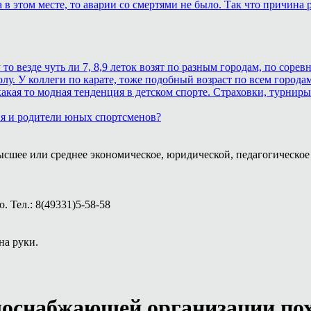
в этом месте, то аварии со смертями не было. Так что причина р
 везде чуть ли 7, 8,9 леток возят по разным городам, по соревн
лу. У коллеги по карате, тоже подобный возраст по всем городам
кая то модная тенденция в детском спорте. Страховки, турниры.
ия и родители юных спортсменов?
ысшее или среднее экономическое, юридической, педагогическое 
 Тел.: 8(49331)5-58-58
на руки.
лоснабжающей организации пох