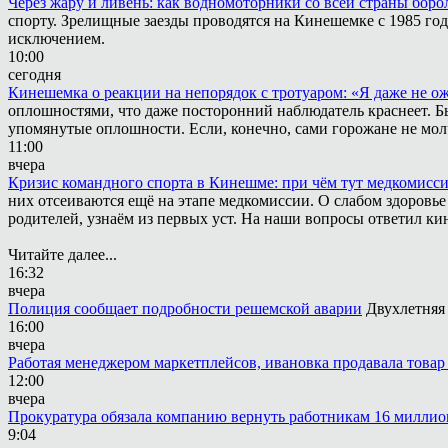
Через жару и ливень: как водномоторники со всей страны боро
спорту. Зрелищные заезды проводятся на Кинешемке с 1985 года
исключением.
10:00
сегодня
Кинешемка о реакции на непорядок с тротуаром: «Я даже не о
оплошностями, что даже посторонний наблюдатель краснеет. Быв
упомянутые оплошности. Если, конечно, сами горожане не мол
11:00
вчера
Кризис командного спорта в Кинешме: при чём тут медкомисс
них отсеиваются ещё на этапе медкомиссии. О слабом здоровье
родителей, узнаём из первых уст. На наши вопросы ответил к
Читайте далее...
16:32
вчера
Полиция сообщает подробности решемской аварии
Двухлетняя
16:00
вчера
Работая менеджером маркетплейсов, ивановка продавала товар 
12:00
вчера
Прокуратура обязала компанию вернуть работникам 16 миллион
9:04