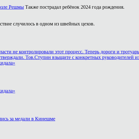
озле Решмы
Также пострадал ребёнок 2024 года рождения.
твие случилось в одном из швейных цехов.
власти не контролировали этот процесс. Теперь дороги и тротуа
утверждали. Тов.Ступин взыщите с конкретных руководителей из
жидала»
жидала»
лись за медали в Кинешме