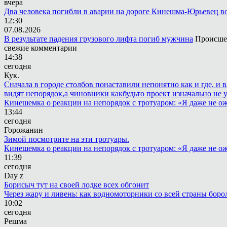
вчера
Два человека погибли в аварии на дороге Кинешма-Юрьевец в
12:30
07.08.2026
В результате падения грузового лифта погиб мужчина
Происшес
свежие комментарии
14:38
сегодня
Кук.
Сначала в городе столбов понаставили непонятно как и где, и 
видят непорядок,а чиновники какбудьто проект изначально не 
Кинешемка о реакции на непорядок с тротуаром: «Я даже не о
13:44
сегодня
Горожанин
Зимой посмотрите на эти тротуары.
Кинешемка о реакции на непорядок с тротуаром: «Я даже не о
11:39
сегодня
Day z
Борисыч тут на своей лодке всех обгонит
Через жару и ливень: как водномоторники со всей страны боро
10:02
сегодня
Решма