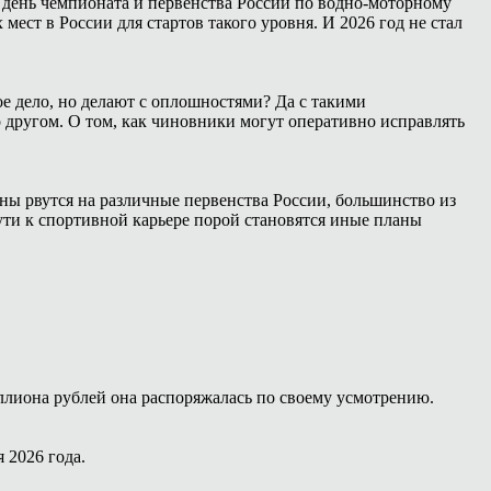
 день чемпионата и первенства России по водно-моторному
ест в России для стартов такого уровня. И 2026 год не стал
е дело, но делают с оплошностями? Да с такими
о другом. О том, как чиновники могут оперативно исправлять
ны рвутся на различные первенства России, большинство из
ути к спортивной карьере порой становятся иные планы
ллиона рублей она распоряжалась по своему усмотрению.
 2026 года.