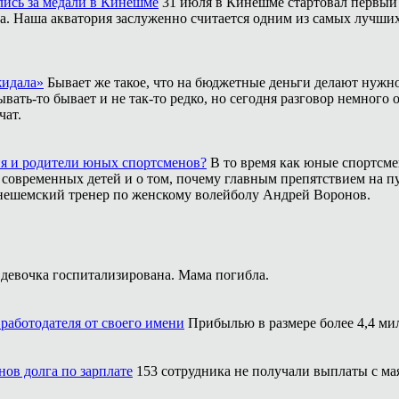
лись за медали в Кинешме
31 июля в Кинешме стартовал первый
. Наша акватория заслуженно считается одним из самых лучших м
жидала»
Бывает же такое, что на бюджетные деньги делают нужно
ать-то бывает и не так-то редко, но сегодня разговор немного 
чат.
ия и родители юных спортсменов?
В то время как юные спортсме
 современных детей и о том, почему главным препятствием на п
инешемский тренер по женскому волейболу Андрей Воронов.
 девочка госпитализирована. Мама погибла.
работодателя от своего имени
Прибылью в размере более 4,4 ми
ов долга по зарплате
153 сотрудника не получали выплаты с мая