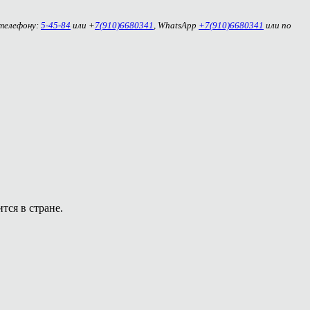
 телефону:
5-45-84
или +
7(910)6680341
, WhatsApp
+7(910)6680341
или по
тся в стране.