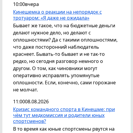
10:00
вчера
Кинешемка о реакции на непорядок с
тротуаром: «Я даже не ожидала»
Бывает же такое, что на бюджетные деньги
делают нужное дело, но делают с
оплошностями? Да с такими оплошностями,
что даже посторонний наблюдатель
краснеет. Бывать-то бывает и не так-то
редко, но сегодня разговор немного о
другом. О том, как чиновники могут
оперативно исправлять упомянутые
оплошности. Если, конечно, сами горожане
не молчат.
11:00
08.08.2026
Кризис командного спорта в Кинешме: при
чём тут медкомиссия и родители юных
спортсменов?
В то время как юные спортсмены рвутся на