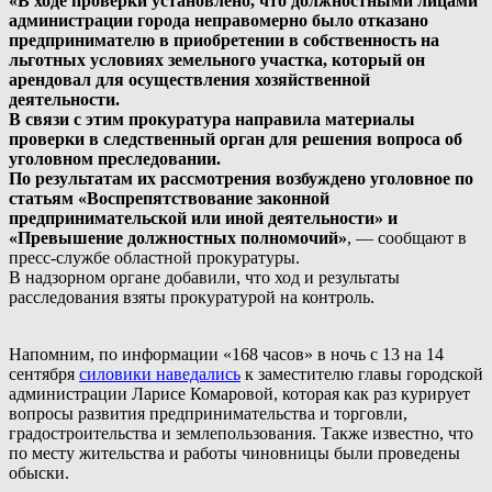
«В ходе проверки установлено, что должностными лицами
администрации города неправомерно было отказано
предпринимателю в приобретении в собственность на
льготных условиях земельного участка, который он
арендовал для осуществления хозяйственной
деятельности.
В связи с этим прокуратура направила материалы
проверки в следственный орган для решения вопроса об
уголовном преследовании.
По результатам их рассмотрения возбуждено уголовное по
статьям «Воспрепятствование законной
предпринимательской или иной деятельности» и
«Превышение должностных полномочий»
, — сообщают в
пресс-службе областной прокуратуры.
В надзорном органе добавили, что ход и результаты
расследования взяты прокуратурой на контроль.
Напомним, по информации «168 часов» в ночь с 13 на 14
сентября
силовики наведались
к заместителю главы городской
администрации Ларисе Комаровой, которая как раз курирует
вопросы развития предпринимательства и торговли,
градостроительства и землепользования. Также известно, что
по месту жительства и работы чиновницы были проведены
обыски.