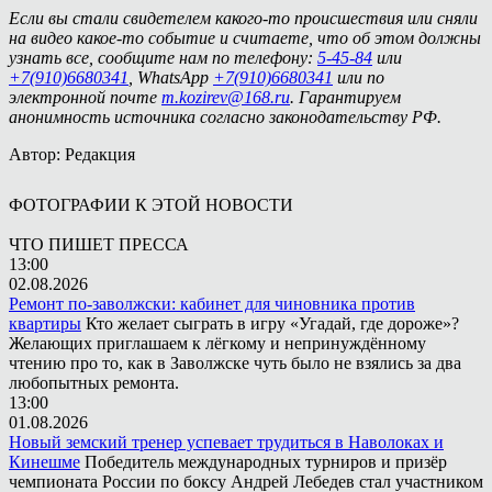
Если вы стали свидетелем какого-то происшествия или сняли
на видео какое-то событие и считаете, что об этом должны
узнать все, сообщите нам по телефону:
5-45-84
или
+7(910)6680341
, WhatsApp
+7(910)6680341
или по
электронной почте
m.kozirev@168.ru
. Гарантируем
анонимность источника согласно законодательству РФ.
Автор: Редакция
ФОТОГРАФИИ К ЭТОЙ НОВОСТИ
ЧТО ПИШЕТ ПРЕССА
13:00
02.08.2026
Ремонт по-заволжски: кабинет для чиновника против
квартиры
Кто желает сыграть в игру «Угадай, где дороже»?
Желающих приглашаем к лёгкому и непринуждённому
чтению про то, как в Заволжске чуть было не взялись за два
любопытных ремонта.
13:00
01.08.2026
Новый земский тренер успевает трудиться в Наволоках и
Кинешме
Победитель международных турниров и призёр
чемпионата России по боксу Андрей Лебедев стал участником