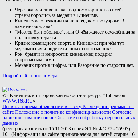
Через жару и ливень: как водномоторники со всей
страны боролись за медали в Кинешме.
Кинешемка о реакции на непорядок с тротуаром: "Я
даже не ожидала".
"Мозгов бы побольше", или О чём жалеет осуждённая за
подготовку теракта.
Кризис командного спорта в Кинешме: при чём тут
медкомиссия и родители юных спортсменов?
Рок, брызги и нейросети: кинешемец подарил
спортсменам гимн.
Механик против цифры, или Разорение по старости лет.
Подробный анонс номера
© «Кинешемский городской новостной ресурс "168 часов" -
WWW.168.RU
»
Правила приема объявлений в газету
Размещение рекламы на
сайте
Положение о политике конфиденциальности
Согласие
на использование cookie
Согласие на обработку персональных
данных
(реестровая запись от 15.11.2013 серия ЭЛ № ФС 77 - 55993)
16+ (Информация на сайте предназначена для детей старше 16