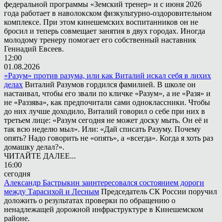
федеральной программы «Земский тренер» и с июня 2026
года работает в наволокском физкультурно-оздоровительном
комплексе. При этом кинешемских воспитанников он не
бросил и теперь совмещает занятия в двух городах. Иногда
молодому тренеру помогает его собственный наставник
Геннадий Евсеев.
12:00
01.08.2026
«Разум» против разума, или как Виталий искал себя в лихих
делах
Виталий Разумов гордился фамилией. В школе он
настаивал, чтобы его звали по кличке «Разум», а не «Разя» и
не «Раззява», как предпочитали сами одноклассники. Чтобы
до них лучше доходило, Виталий говорил о себе при них в
третьем лице: «Разум сегодня не может доску мыть. Он её и
так всю неделю мыл». Или: «Дай списать Разуму. Почему
опять? Надо говорить не «опять», а «всегда». Когда я хоть раз
домашку делал?».
ЧИТАЙТЕ ДАЛЕЕ...
16:00
сегодня
Александр Бастрыкин заинтересовался состоянием дороги
между Тарасихой и Лесным
Председатель СК России поручил
доложить о результатах проверки по обращению о
ненадлежащей дорожной инфраструктуре в Кинешемском
районе.