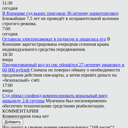
11:30
сегодня
В Кинешме суд вынес приговор 30-летнему наркоторговцу
Ближайшие 7,5 лет он проведёт в исправительной колонии
строгого режима.
7:00
сегодня
Оставила электросамокат в подъезде и лишилась его
В
Кинешме зарегистрирована очередная сезонная кража
индивидуального средства передвижения.
18:30
вчера
Продиктованный код из смс обошёлся 27-летнему ивановцу в
60 000 рублей
Сначала он поверил обману о необходимости
продления действия сим-карты, а затем перевёл деньги на
«безопасный» счёт.
17:00
вчера
Суд обязал соцфонд компенсировать моральный вред
инвалиду 2-й группы
Мужчина был несвоевременно
обеспечен техническими средствами реабилитации.
КОММЕНТАРИИ
Комментариев пока нет
Добавить
Что пишут в свежем номере еженедельника "168 часов"?