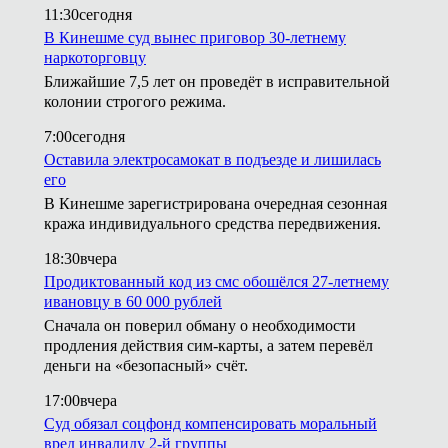
11:30
сегодня
В Кинешме суд вынес приговор 30-летнему
наркоторговцу
Ближайшие 7,5 лет он проведёт в исправительной
колонии строгого режима.
7:00
сегодня
Оставила электросамокат в подъезде и лишилась
его
В Кинешме зарегистрирована очередная сезонная
кража индивидуального средства передвижения.
18:30
вчера
Продиктованный код из смс обошёлся 27-летнему
ивановцу в 60 000 рублей
Сначала он поверил обману о необходимости
продления действия сим-карты, а затем перевёл
деньги на «безопасный» счёт.
17:00
вчера
Суд обязал соцфонд компенсировать моральный
вред инвалиду 2-й группы