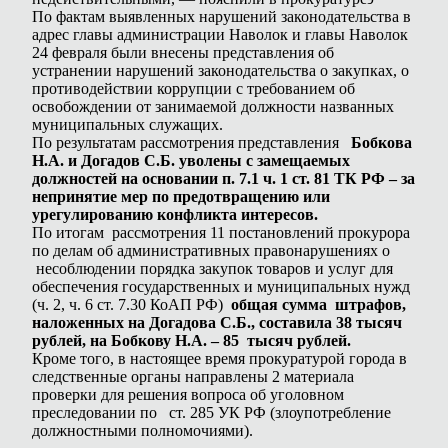
По фактам выявленных нарушений законодательства в
адрес главы администрации Наволок и главы Наволок
24 февраля были внесены представления об
устранении нарушений законодательства о закупках, о
противодействии коррупции с требованием об
освобождении от занимаемой должности названных
муниципальных служащих.
По результатам рассмотрения представления
Бобкова
Н.А. и Догадов С.Б. уволены с замещаемых
должностей на основании п. 7.1 ч. 1 ст. 81 ТК РФ – за
непринятие мер по предотвращению или
урегулированию конфликта интересов.
По итогам рассмотрения 11 постановлений прокурора
по делам об административных правонарушениях о
несоблюдении порядка закупок товаров и услуг для
обеспечения государственных и муниципальных нужд
(ч. 2, ч. 6 ст. 7.30 КоАП РФ)
общая сумма штрафов,
наложенных на Догадова С.Б., составила 38 тысяч
рублей, на Бобкову Н.А. – 85 тысяч рублей.
Кроме того, в настоящее время прокуратурой города в
следственные органы направлены 2 материала
проверки для решения вопроса об уголовном
преследовании по ст. 285 УК РФ (злоупотребление
должностными полномочиями).