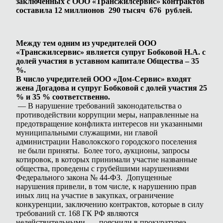
заключенных с ООО «Трансжилсервис» контрактов
составила 12 миллионов 290 тысяч 676 рублей.
Между тем одним из учредителей ООО
«Трансжилсервис» является супруг Бобковой Н.А. с
долей участия в уставном капитале Общества – 35
%.
В число учредителей ООО «Дом-Сервис» входят
жена Догадова и супруг Бобковой с долей участия 25
% и 35 % соответственно.
— В нарушение требований законодательства о
противодействии коррупции меры, направленные на
предотвращение конфликта интересов ни указанными
муниципальными служащими, ни главой
администрации Наволокского городского поселения
не были приняты. Более того, аукционы, запросы
котировок, в которых принимали участие названные
общества, проведены с грубейшими нарушениями
Федерального закона № 44-ФЗ. Допущенные
нарушения привели, в том числе, к нарушению прав
иных лиц на участие в закупках, ограничение
конкуренции, заключению контрактов, которые в силу
требований ст. 168 ГК РФ являются
недействительными, — пояснили в прокуратуреэ