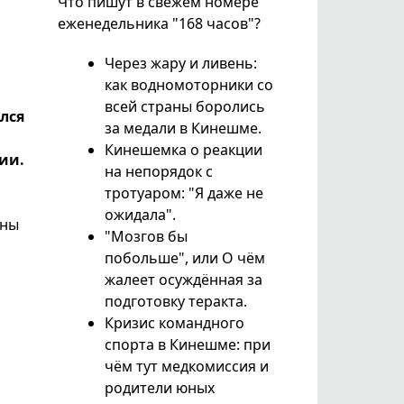
Что пишут в свежем номере
еженедельника "168 часов"?
Через жару и ливень:
как водномоторники со
всей страны боролись
лся
за медали в Кинешме.
Кинешемка о реакции
ии.
на непорядок с
тротуаром: "Я даже не
ожидала".
ены
"Мозгов бы
побольше", или О чём
жалеет осуждённая за
подготовку теракта.
Кризис командного
спорта в Кинешме: при
чём тут медкомиссия и
родители юных