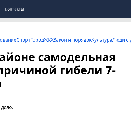
Контакты
ование
Спорт
Город
ЖКХ
Закон и порядок
Культура
Люди с 
айоне самодельная
 причиной гибели 7-
а
 дело.