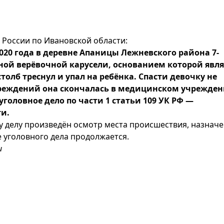
К России по Ивановской области:
2020 года в деревне Апаницы Лежневского района 7-
ной верёвочной карусели, основанием которой явля
толб треснул и упал на ребёнка. Спасти девочку не
вреждений она скончалась в медицинском учрежден
головное дело по части 1 статьи 109 УК РФ —
и.
му делу произведён осмотр места происшествия, назнач
 уголовного дела продолжается.
и