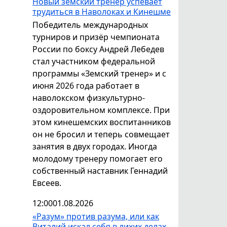
Новый земский тренер успевает
трудиться в Наволоках и Кинешме
Победитель международных
турниров и призёр чемпионата
России по боксу Андрей Лебедев
стал участником федеральной
программы «Земский тренер» и с
июня 2026 года работает в
наволокском физкультурно-
оздоровительном комплексе. При
этом кинешемских воспитанников
он не бросил и теперь совмещает
занятия в двух городах. Иногда
молодому тренеру помогает его
собственный наставник Геннадий
Евсеев.
12:00
01.08.2026
«Разум» против разума, или как
Виталий искал себя в лихих делах