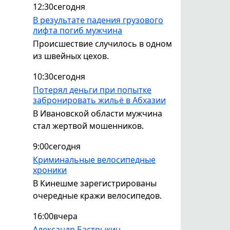
12:30
сегодня
В результате падения грузового
лифта погиб мужчина
Происшествие случилось в одном
из швейных цехов.
10:30
сегодня
Потерял деньги при попытке
забронировать жильё в Абхазии
В Ивановской области мужчина
стал жертвой мошенников.
9:00
сегодня
Криминальные велосипедные
хроники
В Кинешме зарегистрированы
очередные кражи велосипедов.
16:00
вчера
Александр Бастрыкин