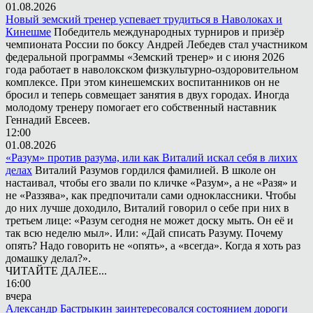
01.08.2026
Новый земский тренер успевает трудиться в Наволоках и
Кинешме
Победитель международных турниров и призёр
чемпионата России по боксу Андрей Лебедев стал участником
федеральной программы «Земский тренер» и с июня 2026
года работает в наволокском физкультурно-оздоровительном
комплексе. При этом кинешемских воспитанников он не
бросил и теперь совмещает занятия в двух городах. Иногда
молодому тренеру помогает его собственный наставник
Геннадий Евсеев.
12:00
01.08.2026
«Разум» против разума, или как Виталий искал себя в лихих
делах
Виталий Разумов гордился фамилией. В школе он
настаивал, чтобы его звали по кличке «Разум», а не «Разя» и
не «Раззява», как предпочитали сами одноклассники. Чтобы
до них лучше доходило, Виталий говорил о себе при них в
третьем лице: «Разум сегодня не может доску мыть. Он её и
так всю неделю мыл». Или: «Дай списать Разуму. Почему
опять? Надо говорить не «опять», а «всегда». Когда я хоть раз
домашку делал?».
ЧИТАЙТЕ ДАЛЕЕ...
16:00
вчера
Александр Бастрыкин заинтересовался состоянием дороги