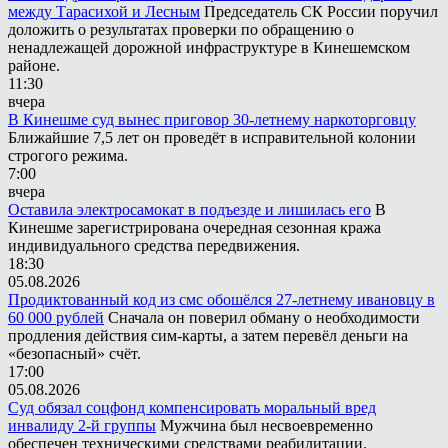
между Тарасихой и Лесным
Председатель СК России поручил
доложить о результатах проверки по обращению о
ненадлежащей дорожной инфраструктуре в Кинешемском
районе.
11:30
вчера
В Кинешме суд вынес приговор 30-летнему наркоторговцу
Ближайшие 7,5 лет он проведёт в исправительной колонии
строгого режима.
7:00
вчера
Оставила электросамокат в подъезде и лишилась его
В
Кинешме зарегистрирована очередная сезонная кража
индивидуального средства передвижения.
18:30
05.08.2026
Продиктованный код из смс обошёлся 27-летнему ивановцу в
60 000 рублей
Сначала он поверил обману о необходимости
продления действия сим-карты, а затем перевёл деньги на
«безопасный» счёт.
17:00
05.08.2026
Суд обязал соцфонд компенсировать моральный вред
инвалиду 2-й группы
Мужчина был несвоевременно
обеспечен техническими средствами реабилитации.