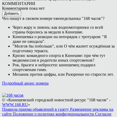
КОММЕНТАРИИ
Комментариев пока нет
Добавить
Что пишут в свежем номере еженедельника "168 часов"?
Через жару и ливень: как водномоторники со всей
страны боролись за медали в Кинешме.
Кинешемка о реакции на непорядок с тротуаром: "Я
даже не ожидала".
"Мозгов бы побольше", или О чём жалеет осуждённая за
подготовку теракта.
Кризис командного спорта в Кинешме: при чём тут
медкомиссия и родители юных спортсменов?
Рок, брызги и нейросети: кинешемец подарил
спортсменам гимн.
Механик против цифры, или Разорение по старости лет.
Подробный анонс номера
© «Кинешемский городской новостной ресурс "168 часов" -
WWW.168.RU
»
Правила приема объявлений в газету
Размещение рекламы на
сайте
Положение о политике конфиденциальности
Согласие