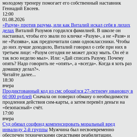
молодому тренеру помогает его собственный наставник
Геннадий Евсеев.
12:00
01.08.2026
«Разум» против разума, или как Виталий искал себя в лихих
делах
Виталий Разумов гордился фамилией. В школе он
настаивал, чтобы его звали по кличке «Разум», а не «Разя» и
не «Раззява», как предпочитали сами одноклассники. Чтобы
до них лучше доходило, Виталий говорил о себе при них в
третьем лице: «Разум сегодня не может доску мыть. Он её и
так всю неделю мыл». Или: «Дай списать Разуму. Почему
опять? Надо говорить не «опять», а «всегда». Когда я хоть раз
домашку делал?».
Читайте далее...
18:30
вчера
Продиктованный код из смс обошёлся 27-летнему ивановцу в
60 000 рублей
Сначала он поверил обману о необходимости
продления действия сим-карты, а затем перевёл деньги на
«безопасный» счёт.
17:00
вчера
Суд обязал соцфонд компенсировать моральный вред
инвалиду 2-й группы
Мужчина был несвоевременно
обеспечен техническими средствами реабилитации.