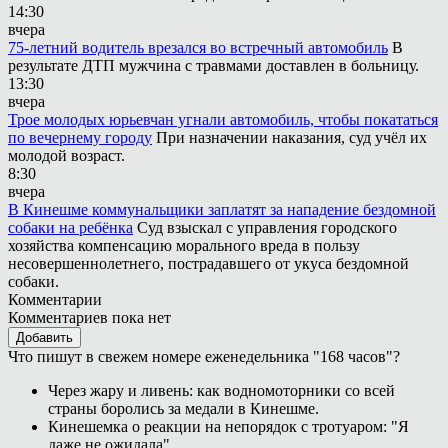
14:30
вчера
75-летний водитель врезался во встречный автомобиль
В
результате ДТП мужчина с травмами доставлен в больницу.
13:30
вчера
Трое молодых юрьевчан угнали автомобиль, чтобы покататься
по вечернему городу
При назначении наказания, суд учёл их
молодой возраст.
8:30
вчера
В Кинешме коммунальщики заплатят за нападение бездомной
собаки на ребёнка
Суд взыскал с управления городского
хозяйства компенсацию морального вреда в пользу
несовершеннолетнего, пострадавшего от укуса бездомной
собаки.
Комментарии
Комментариев пока нет
Добавить
Что пишут в свежем номере еженедельника "168 часов"?
Через жару и ливень: как водномоторники со всей
страны боролись за медали в Кинешме.
Кинешемка о реакции на непорядок с тротуаром: "Я
даже не ожидала".