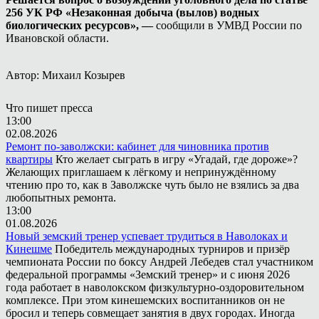
256 УК РФ «Незаконная добыча (вылов) водных
биологических ресурсов», —
сообщили в УМВД России по
Ивановской области.
Автор: Михаил Козырев
Что пишет пресса
13:00
02.08.2026
Ремонт по-заволжски: кабинет для чиновника против
квартиры
Кто желает сыграть в игру «Угадай, где дороже»?
Желающих приглашаем к лёгкому и непринуждённому
чтению про то, как в Заволжске чуть было не взялись за два
любопытных ремонта.
13:00
01.08.2026
Новый земский тренер успевает трудиться в Наволоках и
Кинешме
Победитель международных турниров и призёр
чемпионата России по боксу Андрей Лебедев стал участником
федеральной программы «Земский тренер» и с июня 2026
года работает в наволокском физкультурно-оздоровительном
комплексе. При этом кинешемских воспитанников он не
бросил и теперь совмещает занятия в двух городах. Иногда