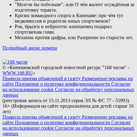
"Мозгов бы побольше", или О чём жалеет осуждённая за
подготовку теракта.
Кризис командного спорта в Кинешме: при чём тут
медкомиссия и родители юных спортсменов?
Рок, брызги и нейросети: кинешемец подарил
спортсменам гимн.
Механик против цифры, или Разорение по старости лет.
Подробный анонс номера
© «Кинешемский городской новостной ресурс "168 часов" -
WWW.168.RU
»
Правила приема объявлений в газету
Размещение рекламы на
сайте
Положение о политике конфиденциальности
Согласие
на использование cookie
Согласие на обработку персональных
данных
(реестровая запись от 15.11.2013 серия ЭЛ № ФС 77 - 55993)
16+ (Информация на сайте предназначена для детей старше 16
лет)
Правила приема объявлений в газету
Размещение рекламы на
сайте
Положение о политике конфиденциальности
Согласие
на использование cookie
Согласие на обработку персональных
данных