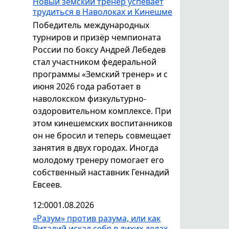
Новый земский тренер успевает
трудиться в Наволоках и Кинешме
Победитель международных
турниров и призёр чемпионата
России по боксу Андрей Лебедев
стал участником федеральной
программы «Земский тренер» и с
июня 2026 года работает в
наволокском физкультурно-
оздоровительном комплексе. При
этом кинешемских воспитанников
он не бросил и теперь совмещает
занятия в двух городах. Иногда
молодому тренеру помогает его
собственный наставник Геннадий
Евсеев.
12:00
01.08.2026
«Разум» против разума, или как
Виталий искал себя в лихих делах