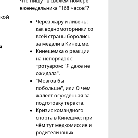
Что пишут в свежем номере
еженедельника "168 часов"?
ской
Через жару и ливень:
как водномоторники со
всей страны боролись
за медали в Кинешме.
я
Кинешемка о реакции
на непорядок с
тротуаром: "Я даже не
ожидала".
"Мозгов бы
побольше", или О чём
жалеет осуждённая за
подготовку теракта.
Кризис командного
спорта в Кинешме: при
чём тут медкомиссия и
родители юных