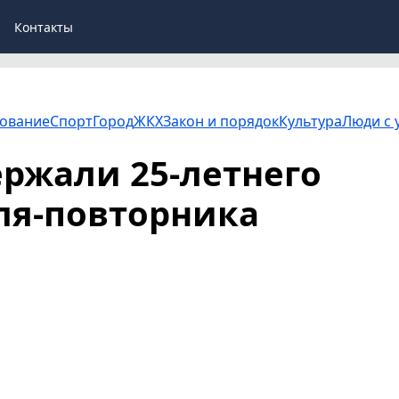
Контакты
ование
Спорт
Город
ЖКХ
Закон и порядок
Культура
Люди с 
ржали 25-летнего
ля-повторника