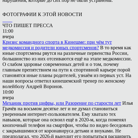
нарушения, которые до сих пор не были устранены.
ФОТОГРАФИИ К ЭТОЙ НОВОСТИ
ЧТО ПИШЕТ ПРЕССА
11:00
вчера
Кризис командного спорта в Кинешме: при чём тут
медкомиссия и родители юных спортсменов?
В то время как
юные спортсмены рвутся на различные первенства России,
большинство из них отсеиваются ещё на этапе медкомиссии.
О слабом здоровье современных детей и о том, почему
главным препятствием на пути к спортивной карьере порой
становятся иные планы родителей, узнаём из первых уст. На
наши вопросы ответил кинешемский тренер по женскому
волейболу Андрей Воронов.
10:00
вчера
Механик против цифры, или Разорение по старости лет
Илья
Грачёв на восьмом десятке лет и не думал становиться
уверенным интернет-пользователем. Ему хватало тех
навыков, которые она освоил ещё в 2020-м, когда поменял
кнопочный телефон на смартфон, чтобы по видео беседовать
с закрывшимися от коронавируса детьми и внуками. Не
предполагал, что 2026-й вынудит его попытаться расширить