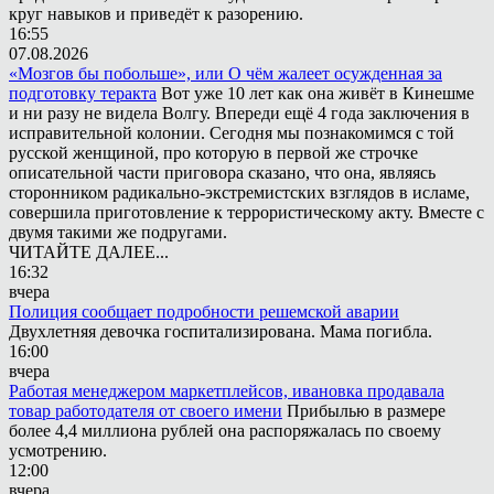
круг навыков и приведёт к разорению.
16:55
07.08.2026
«Мозгов бы побольше», или О чём жалеет осужденная за
подготовку теракта
Вот уже 10 лет как она живёт в Кинешме
и ни разу не видела Волгу. Впереди ещё 4 года заключения в
исправительной колонии. Сегодня мы познакомимся с той
русской женщиной, про которую в первой же строчке
описательной части приговора сказано, что она, являясь
сторонником радикально-экстремистских взглядов в исламе,
совершила приготовление к террористическому акту. Вместе с
двумя такими же подругами.
ЧИТАЙТЕ ДАЛЕЕ...
16:32
вчера
Полиция сообщает подробности решемской аварии
Двухлетняя девочка госпитализирована. Мама погибла.
16:00
вчера
Работая менеджером маркетплейсов, ивановка продавала
товар работодателя от своего имени
Прибылью в размере
более 4,4 миллиона рублей она распоряжалась по своему
усмотрению.
12:00
вчера