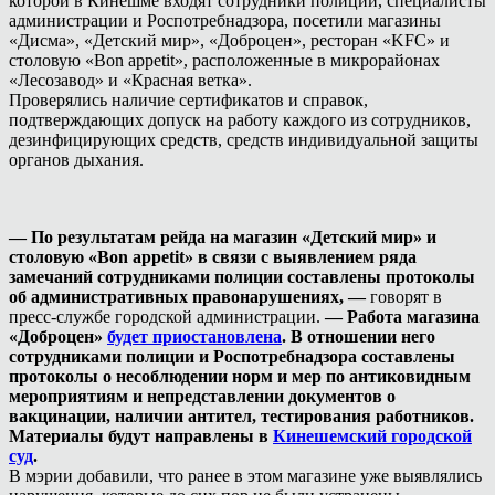
которой в Кинешме входят сотрудники полиции, специалисты
администрации и Роспотребнадзора, посетили магазины
«Дисма», «Детский мир», «Доброцен», ресторан «KFC» и
столовую «Bon appetit», расположенные в микрорайонах
«Лесозавод» и «Красная ветка».
Проверялись наличие сертификатов и справок,
подтверждающих допуск на работу каждого из сотрудников,
дезинфицирующих средств, средств индивидуальной защиты
органов дыхания.
— По результатам рейда на магазин «Детский мир» и
столовую «Bon appetit» в связи с выявлением ряда
замечаний сотрудниками полиции составлены протоколы
об административных правонарушениях, —
говорят в
пресс-службе городской администрации.
— Работа магазина
«Доброцен»
будет приостановлена
. В отношении него
сотрудниками полиции и Роспотребнадзора составлены
протоколы о несоблюдении норм и мер по антиковидным
мероприятиям и непредставлении документов о
вакцинации, наличии антител, тестирования работников.
Материалы будут направлены в
Кинешемский городской
суд
.
В мэрии добавили, что ранее в этом магазине уже выявлялись