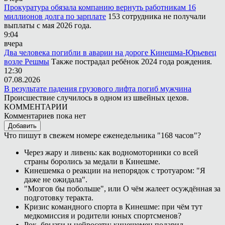
Прокуратура обязала компанию вернуть работникам 16
миллионов долга по зарплате
153 сотрудника не получали
выплаты с мая 2026 года.
9:04
вчера
Два человека погибли в аварии на дороге Кинешма-Юрьевец
возле Решмы
Также пострадал ребёнок 2024 года рождения.
12:30
07.08.2026
В результате падения грузового лифта погиб мужчина
Происшествие случилось в одном из швейных цехов.
КОММЕНТАРИИ
Комментариев пока нет
Добавить
Что пишут в свежем номере еженедельника "168 часов"?
Через жару и ливень: как водномоторники со всей
страны боролись за медали в Кинешме.
Кинешемка о реакции на непорядок с тротуаром: "Я
даже не ожидала".
"Мозгов бы побольше", или О чём жалеет осуждённая за
подготовку теракта.
Кризис командного спорта в Кинешме: при чём тут
медкомиссия и родители юных спортсменов?
Рок, брызги и нейросети: кинешемец подарил