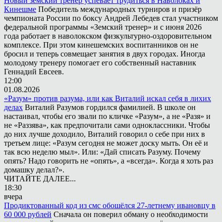
Новый земский тренер успевает трудиться в Наволоках и
Кинешме
Победитель международных турниров и призёр
чемпионата России по боксу Андрей Лебедев стал участником
федеральной программы «Земский тренер» и с июня 2026
года работает в наволокском физкультурно-оздоровительном
комплексе. При этом кинешемских воспитанников он не
бросил и теперь совмещает занятия в двух городах. Иногда
молодому тренеру помогает его собственный наставник
Геннадий Евсеев.
12:00
01.08.2026
«Разум» против разума, или как Виталий искал себя в лихих
делах
Виталий Разумов гордился фамилией. В школе он
настаивал, чтобы его звали по кличке «Разум», а не «Разя» и
не «Раззява», как предпочитали сами одноклассники. Чтобы
до них лучше доходило, Виталий говорил о себе при них в
третьем лице: «Разум сегодня не может доску мыть. Он её и
так всю неделю мыл». Или: «Дай списать Разуму. Почему
опять? Надо говорить не «опять», а «всегда». Когда я хоть раз
домашку делал?».
ЧИТАЙТЕ ДАЛЕЕ...
18:30
вчера
Продиктованный код из смс обошёлся 27-летнему ивановцу в
60 000 рублей
Сначала он поверил обману о необходимости