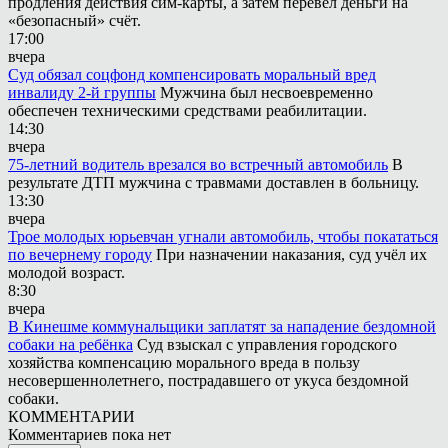
продления действия сим-карты, а затем перевёл деньги на
«безопасный» счёт.
17:00
вчера
Суд обязал соцфонд компенсировать моральный вред
инвалиду 2-й группы
Мужчина был несвоевременно
обеспечен техническими средствами реабилитации.
14:30
вчера
75-летний водитель врезался во встречный автомобиль
В
результате ДТП мужчина с травмами доставлен в больницу.
13:30
вчера
Трое молодых юрьевчан угнали автомобиль, чтобы покататься
по вечернему городу
При назначении наказания, суд учёл их
молодой возраст.
8:30
вчера
В Кинешме коммунальщики заплатят за нападение бездомной
собаки на ребёнка
Суд взыскал с управления городского
хозяйства компенсацию морального вреда в пользу
несовершеннолетнего, пострадавшего от укуса бездомной
собаки.
КОММЕНТАРИИ
Комментариев пока нет