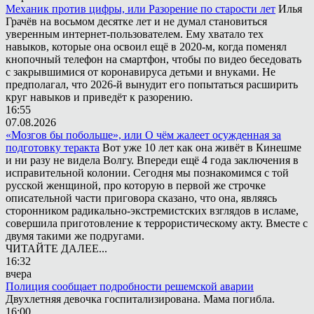
Механик против цифры, или Разорение по старости лет
Илья
Грачёв на восьмом десятке лет и не думал становиться
уверенным интернет-пользователем. Ему хватало тех
навыков, которые она освоил ещё в 2020-м, когда поменял
кнопочный телефон на смартфон, чтобы по видео беседовать
с закрывшимися от коронавируса детьми и внуками. Не
предполагал, что 2026-й вынудит его попытаться расширить
круг навыков и приведёт к разорению.
16:55
07.08.2026
«Мозгов бы побольше», или О чём жалеет осужденная за
подготовку теракта
Вот уже 10 лет как она живёт в Кинешме
и ни разу не видела Волгу. Впереди ещё 4 года заключения в
исправительной колонии. Сегодня мы познакомимся с той
русской женщиной, про которую в первой же строчке
описательной части приговора сказано, что она, являясь
сторонником радикально-экстремистских взглядов в исламе,
совершила приготовление к террористическому акту. Вместе с
двумя такими же подругами.
ЧИТАЙТЕ ДАЛЕЕ...
16:32
вчера
Полиция сообщает подробности решемской аварии
Двухлетняя девочка госпитализирована. Мама погибла.
16:00