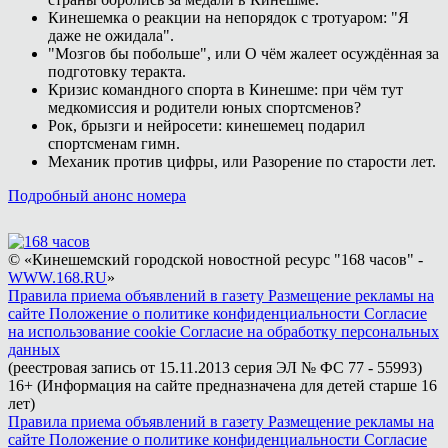
Кинешемка о реакции на непорядок с тротуаром: "Я
даже не ожидала".
"Мозгов бы побольше", или О чём жалеет осуждённая за
подготовку теракта.
Кризис командного спорта в Кинешме: при чём тут
медкомиссия и родители юных спортсменов?
Рок, брызги и нейросети: кинешемец подарил
спортсменам гимн.
Механик против цифры, или Разорение по старости лет.
Подробный анонс номера
© «Кинешемский городской новостной ресурс "168 часов" -
WWW.168.RU
»
Правила приема объявлений в газету
Размещение рекламы на
сайте
Положение о политике конфиденциальности
Согласие
на использование cookie
Согласие на обработку персональных
данных
(реестровая запись от 15.11.2013 серия ЭЛ № ФС 77 - 55993)
16+ (Информация на сайте предназначена для детей старше 16
лет)
Правила приема объявлений в газету
Размещение рекламы на
сайте
Положение о политике конфиденциальности
Согласие