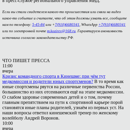
в пресс-службе регионального управления МВД.
Если вы стали свидетелем какого-то происшествия или сняли на видео
какое-то событие и считаете, что об этом должны узнать все, сообщите
нам по телефону:
5-45-84
или +
7(910)6680341
, WhatsApp
+7(910)6680341
или по электронной почте
m.kozirev@168.ru
. Гарантируем анонимность
источника согласно законодательству РФ.
ЧТО ПИШЕТ ПРЕССА
11:00
вчера
Кризис командного спорта в Кинешме: при чём тут
медкомиссия и родители юных спортсменов?
В то время как
юные спортсмены рвутся на различные первенства России,
большинство из них отсеиваются ещё на этапе медкомиссии.
О слабом здоровье современных детей и о том, почему
главным препятствием на пути к спортивной карьере порой
становятся иные планы родителей, узнаём из первых уст. На
наши вопросы ответил кинешемский тренер по женскому
волейболу Андрей Воронов.
10:00
вчера