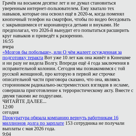
Грачёв на восьмом десятке лет и не думал становиться
уверенным интернет-пользователем. Ему хватало тех
навыков, которые она освоил ещё в 2020-м, когда поменял
кнопочный телефон на смартфон, чтобы по видео беседовать
с закрывшимися от коронавируса детьми и внуками. Не
предполагал, что 2026-й вынудит его попытаться расширить
круг навыков и приведёт к разорению.
16:55
вчера
«Мозгов бы побольше», или О чём жалеет осужденная за
подготовку теракта
Вот уже 10 лет как она живёт в Кинешме
и ни разу не видела Волгу. Впереди ещё 4 года заключения в
исправительной колонии. Сегодня мы познакомимся с той
русской женщиной, про которую в первой же строчке
описательной части приговора сказано, что она, являясь
сторонником радикально-экстремистских взглядов в исламе,
совершила приготовление к террористическому акту. Вместе с
двумя такими же подругами.
ЧИТАЙТЕ ДАЛЕЕ...
12:00
сегодня
Прокуратура обязала компанию вернуть работникам 16
миллионов долга по зарплате
153 сотрудника не получали
выплаты с мая 2026 года.
9:04