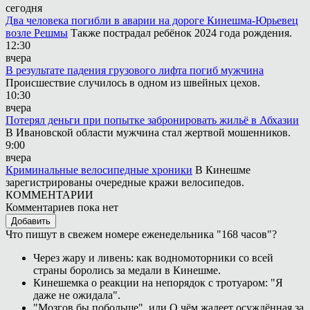
сегодня
Два человека погибли в аварии на дороге Кинешма-Юрьевец
возле Решмы
Также пострадал ребёнок 2024 года рождения.
12:30
вчера
В результате падения грузового лифта погиб мужчина
Происшествие случилось в одном из швейных цехов.
10:30
вчера
Потерял деньги при попытке забронировать жильё в Абхазии
В Ивановской области мужчина стал жертвой мошенников.
9:00
вчера
Криминальные велосипедные хроники
В Кинешме
зарегистрированы очередные кражи велосипедов.
КОММЕНТАРИИ
Комментариев пока нет
Добавить
Что пишут в свежем номере еженедельника "168 часов"?
Через жару и ливень: как водномоторники со всей
страны боролись за медали в Кинешме.
Кинешемка о реакции на непорядок с тротуаром: "Я
даже не ожидала".
"Мозгов бы побольше", или О чём жалеет осуждённая за