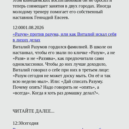
этом кинешемских воспитанников он не бросил и
теперь совмещает занятия в двух городах. Иногда
молодому тренеру помогает его собственный
наставник Геннадий Евсеев.
12:00
01.08.2026
«Разум» против разума, или как Виталий искал себя
в лихих делах
Виталий Разумов гордился фамилией. В школе он
настаивал, чтобы его звали по кличке «Разум», а не
«Разя» и не «Раззява», как предпочитали сами
одноклассники. Чтобы до них лучше доходило,
Виталий говорил о себе при них в третьем лице:
«Разум сегодня не может доску мыть. Он её и так
всю неделю мыл». Или: «Дай списать Разуму.
Почему опять? Надо говорить не «опять», а
«всегда». Когда я хоть раз домашку делал?».
ЧИТАЙТЕ ДАЛЕЕ...
12:30
сегодня