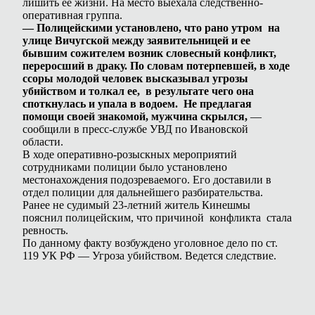
лишить ее жизни. На место выехала следственно-
оперативная группа.
— Полицейскими установлено, что рано утром на
улице Вичугской между заявительницей и ее
бывшим сожителем возник словесный конфликт,
переросший в драку. По словам потерпевшей, в ходе
ссоры молодой человек высказывал угрозы
убийством и толкал ее, в результате чего она
споткнулась и упала в водоем. Не предлагая
помощи своей знакомой, мужчина скрылся,
—
сообщили в пресс-службе УВД по Ивановской
области.
В ходе оперативно-розыскных мероприятий
сотрудниками полиции было установлено
местонахождения подозреваемого. Его доставили в
отдел полиции для дальнейшего разбирательства.
Ранее не судимый 23-летний житель Кинешмы
пояснил полицейским, что причиной конфликта стала
ревность.
По данному факту возбуждено уголовное дело по ст.
119 УК РФ — Угроза убийством. Ведется следствие.