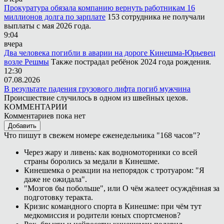
Прокуратура обязала компанию вернуть работникам 16
миллионов долга по зарплате
153 сотрудника не получали
выплаты с мая 2026 года.
9:04
вчера
Два человека погибли в аварии на дороге Кинешма-Юрьевец
возле Решмы
Также пострадал ребёнок 2024 года рождения.
12:30
07.08.2026
В результате падения грузового лифта погиб мужчина
Происшествие случилось в одном из швейных цехов.
КОММЕНТАРИИ
Комментариев пока нет
Добавить
Что пишут в свежем номере еженедельника "168 часов"?
Через жару и ливень: как водномоторники со всей
страны боролись за медали в Кинешме.
Кинешемка о реакции на непорядок с тротуаром: "Я
даже не ожидала".
"Мозгов бы побольше", или О чём жалеет осуждённая за
подготовку теракта.
Кризис командного спорта в Кинешме: при чём тут
медкомиссия и родители юных спортсменов?