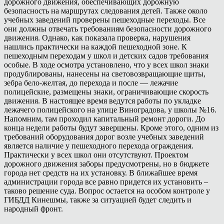
дорожного движения, обеспечивающих дорожную
безопасность на маршрутах следования детей. Также около
учебных заведений проверены пешеходные переходы. Все
они должны отвечать требованиям безопасности дорожного
движения. Однако, как показала проверка, нарушения
нашлись практически на каждой пешеходной зоне. К
пешеходным переходам у школ и детских садов требования
особые. В ходе осмотра установлено, что у всех школ знаки
продублированы, нанесены на световозвращающие щиты,
зебра бело-желтая, до перехода и после — лежачие
полицейские, размещены знаки, ограничивающие скорость
движения. В настоящее время ведутся работы по укладке
лежачего полицейского на улице Виноградова, у школы №16.
Напомним, там проходил капитальный ремонт дороги. До
конца недели работы будут завершены. Кроме этого, одним из
требований оборудования дорог возле учебных заведений
является наличие у пешеходного перехода ограждения.
Практически у всех школ они отсутствуют. Проектом
дорожного движения заборы предусмотрены, но в бюджете
города нет средств на их установку. В ближайшее время
администрации города все равно придется их установить –
таково решение суда. Вопрос остается на особом контроле у
ГИБДД Кинешмы, также за ситуацией будет следить и
народный фронт.