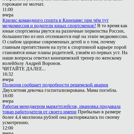
горожане не молчат.
11:00
вчера
Кризис командного спорта в Кинешме: при чём тут
медкомиссия и родители юных спортсменов?
В то время как
юные спортсмены рвутся на различные первенства России,
большинство из них отсеиваются ещё на этапе медкомиссии.
О слабом здоровье современных детей и о том, почему
главным препятствием на пути к спортивной карьере порой
становятся иные планы родителей, узнаём из первых уст. На
наши вопросы ответил кинешемский тренер по женскому
волейболу Андрей Воронов.
ЧИТАЙТЕ ДАЛЕЕ...
16:32
вчера
Полиция сообщает подробности решемской аварии
Двухлетняя девочка госпитализирована. Мама погибла.
16:00
вчера
Работая менеджером маркетплейсов, ивановка продавала
товар работодателя от своего имени
Прибылью в размере
более 4,4 миллиона рублей она распоряжалась по своему
усмотрению.
12:00
вчера