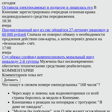
сегодня
Оставила электросамокат в подъезде и лишилась его
В
Кинешме зарегистрирована очередная сезонная кража
индивидуального средства передвижения.
18:30
вчера
Продиктованный код из смс обошёлся 27-летнему ивановцу в
60 000 рублей
Сначала он поверил обману о необходимости
продления действия сим-карты, а затем перевёл деньги на
«безопасный» счёт.
17:00
вчера
Суд обязал соцфонд компенсировать моральный вред
инвалиду 2-й группы
Мужчина был несвоевременно
обеспечен техническими средствами реабилитации.
КОММЕНТАРИИ
Комментариев пока нет
Добавить
Что пишут в свежем номере еженедельника "168 часов"?
Через жару и ливень: как водномоторники со всей
страны боролись за медали в Кинешме.
Кинешемка о реакции на непорядок с тротуаром: "Я
даже не ожидала".
"Мозгов бы побольше", или О чём жалеет осуждённая за