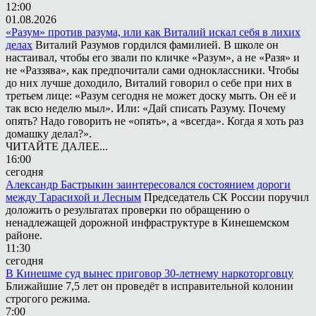
12:00
01.08.2026
«Разум» против разума, или как Виталий искал себя в лихих
делах
Виталий Разумов гордился фамилией. В школе он
настаивал, чтобы его звали по кличке «Разум», а не «Разя» и
не «Раззява», как предпочитали сами одноклассники. Чтобы
до них лучше доходило, Виталий говорил о себе при них в
третьем лице: «Разум сегодня не может доску мыть. Он её и
так всю неделю мыл». Или: «Дай списать Разуму. Почему
опять? Надо говорить не «опять», а «всегда». Когда я хоть раз
домашку делал?».
ЧИТАЙТЕ ДАЛЕЕ...
16:00
сегодня
Александр Бастрыкин заинтересовался состоянием дороги
между Тарасихой и Лесным
Председатель СК России поручил
доложить о результатах проверки по обращению о
ненадлежащей дорожной инфраструктуре в Кинешемском
районе.
11:30
сегодня
В Кинешме суд вынес приговор 30-летнему наркоторговцу
Ближайшие 7,5 лет он проведёт в исправительной колонии
строгого режима.
7:00