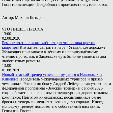
Госавтоинспекции. Подробности происшествия уточняются.
Автор: Михаил Козырев
ЧТО ПИШЕТ ПРЕССА
13:00
02.08.2026
Ремонт по-заволжски: кабинет для чиновника против
квартиры
Кто желает сыграть в игру «Угадай, где дороже»?
Желающих приглашаем к лёгкому и непринуждённому
чтению про то, как в Заволжске чуть было не взялись за два
любопытных ремонта.
13:00
01.08.2026
Новый земский тренер успевает трудиться в Наволоках и
Кинешме
Победитель международных турниров и призёр
чемпионата России по боксу Андрей Лебедев стал участником
федеральной программы «Земский тренер» и с июня 2026
года работает в наволокском физкультурно-оздоровительном
комплексе. При этом кинешемских воспитанников он не
бросил и теперь совмещает занятия в двух городах. Иногда
молодому тренеру помогает его собственный наставник
Геннадий Евсеев.