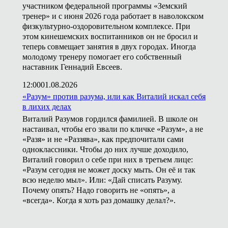
участником федеральной программы «Земский
тренер» и с июня 2026 года работает в наволокском
физкультурно-оздоровительном комплексе. При
этом кинешемских воспитанников он не бросил и
теперь совмещает занятия в двух городах. Иногда
молодому тренеру помогает его собственный
наставник Геннадий Евсеев.
12:00
01.08.2026
«Разум» против разума, или как Виталий искал себя
в лихих делах
Виталий Разумов гордился фамилией. В школе он
настаивал, чтобы его звали по кличке «Разум», а не
«Разя» и не «Раззява», как предпочитали сами
одноклассники. Чтобы до них лучше доходило,
Виталий говорил о себе при них в третьем лице:
«Разум сегодня не может доску мыть. Он её и так
всю неделю мыл». Или: «Дай списать Разуму.
Почему опять? Надо говорить не «опять», а
«всегда». Когда я хоть раз домашку делал?».