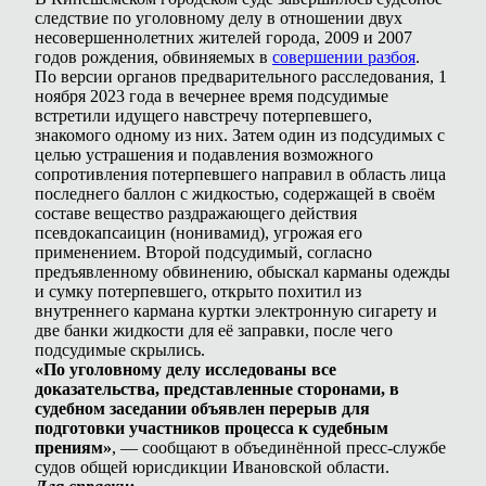
следствие по уголовному делу в отношении двух
несовершеннолетних жителей города, 2009 и 2007
годов рождения, обвиняемых в
совершении разбоя
.
По версии органов предварительного расследования, 1
ноября 2023 года в вечернее время подсудимые
встретили идущего навстречу потерпевшего,
знакомого одному из них. Затем один из подсудимых с
целью устрашения и подавления возможного
сопротивления потерпевшего направил в область лица
последнего баллон с жидкостью, содержащей в своём
составе вещество раздражающего действия
псевдокапсаицин (нонивамид), угрожая его
применением. Второй подсудимый, согласно
предъявленному обвинению, обыскал карманы одежды
и сумку потерпевшего, открыто похитил из
внутреннего кармана куртки электронную сигарету и
две банки жидкости для её заправки, после чего
подсудимые скрылись.
«По уголовному делу исследованы все
доказательства, представленные сторонами, в
судебном заседании объявлен перерыв для
подготовки участников процесса к судебным
прениям»
, — сообщают в объединённой пресс-службе
судов общей юрисдикции Ивановской области.