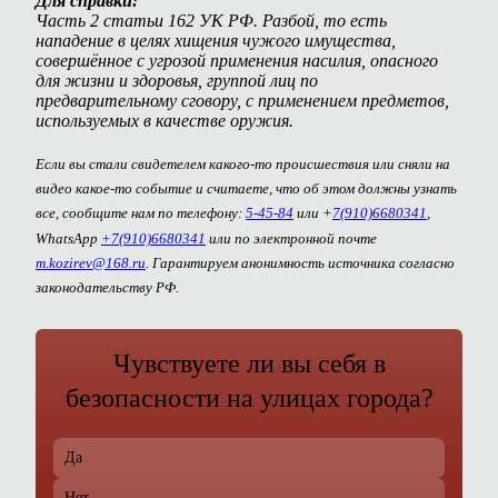
Для справки:
Часть 2 статьи 162 УК РФ. Разбой, то есть
нападение в целях хищения чужого имущества,
совершённое с угрозой применения насилия, опасного
для жизни и здоровья, группой лиц по
предварительному сговору, с применением предметов,
используемых в качестве оружия.
Если вы стали свидетелем какого-то происшествия или сняли на
видео какое-то событие и считаете, что об этом должны узнать
все, сообщите нам по телефону:
5-45-84
или +
7(910)6680341
,
WhatsApp
+7(910)6680341
или по электронной почте
m.kozirev@168.ru
. Гарантируем анонимность источника согласно
законодательству РФ.
Чувствуете ли вы себя в
безопасности на улицах города?
Да
Нет