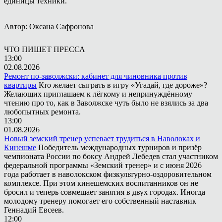
единицы техники.
Автор: Оксана Сафронова
ЧТО ПИШЕТ ПРЕССА
13:00
02.08.2026
Ремонт по-заволжски: кабинет для чиновника против
квартиры
Кто желает сыграть в игру «Угадай, где дороже»?
Желающих приглашаем к лёгкому и непринуждённому
чтению про то, как в Заволжске чуть было не взялись за два
любопытных ремонта.
13:00
01.08.2026
Новый земский тренер успевает трудиться в Наволоках и
Кинешме
Победитель международных турниров и призёр
чемпионата России по боксу Андрей Лебедев стал участником
федеральной программы «Земский тренер» и с июня 2026
года работает в наволокском физкультурно-оздоровительном
комплексе. При этом кинешемских воспитанников он не
бросил и теперь совмещает занятия в двух городах. Иногда
молодому тренеру помогает его собственный наставник
Геннадий Евсеев.
12:00