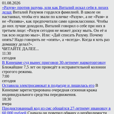
01.08.2026
«Разум» против разума, или как Виталий искал себя в лихих
делах
Виталий Разумов гордился фамилией. В школе он
настаивал, чтобы его звали по кличке «Разум», а не «Разя» и
не «Раззява», как предпочитали сами одноклассники. Чтобы
до них лучше доходило, Виталий говорил о себе при них в
третьем лице: «Разум сегодня не может доску мыть. Он её и
так всю неделю мыл». Или: «Дай списать Разуму. Почему
опять? Надо говорить не «опять», а «всегда». Когда я хоть раз
домашку делал?».
ЧИТАЙТЕ ДАЛЕЕ...
11:30
сегодня
В Кинешме суд вынес приговор 30-летнему наркоторговцу
Ближайшие 7,5 лет он проведёт в исправительной колонии
строгого режима.
7:00
сегодня
Оставила электросамокат в подъезде и лишилась его
В
Кинешме зарегистрирована очередная сезонная кража
индивидуального средства передвижения.
18:30
вчера
Продиктованный код из смс обошёлся 27-летнему ивановцу в
60 000 рублей
Сначала он поверил обману о необходимости