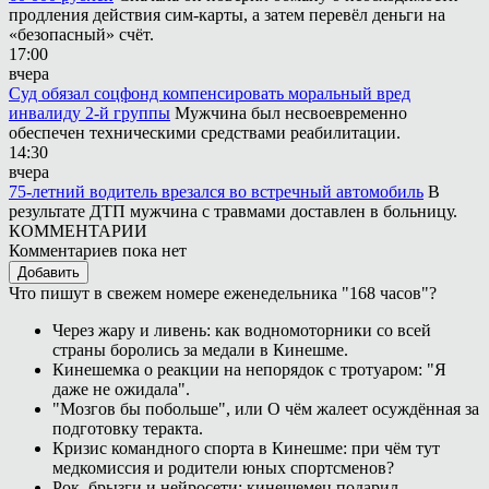
продления действия сим-карты, а затем перевёл деньги на
«безопасный» счёт.
17:00
вчера
Суд обязал соцфонд компенсировать моральный вред
инвалиду 2-й группы
Мужчина был несвоевременно
обеспечен техническими средствами реабилитации.
14:30
вчера
75-летний водитель врезался во встречный автомобиль
В
результате ДТП мужчина с травмами доставлен в больницу.
КОММЕНТАРИИ
Комментариев пока нет
Добавить
Что пишут в свежем номере еженедельника "168 часов"?
Через жару и ливень: как водномоторники со всей
страны боролись за медали в Кинешме.
Кинешемка о реакции на непорядок с тротуаром: "Я
даже не ожидала".
"Мозгов бы побольше", или О чём жалеет осуждённая за
подготовку теракта.
Кризис командного спорта в Кинешме: при чём тут
медкомиссия и родители юных спортсменов?
Рок, брызги и нейросети: кинешемец подарил