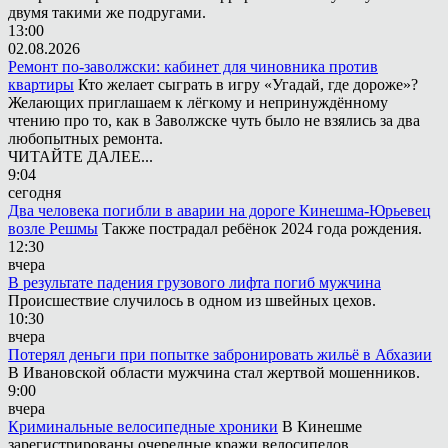
двумя такими же подругами.
13:00
02.08.2026
Ремонт по-заволжски: кабинет для чиновника против
квартиры
Кто желает сыграть в игру «Угадай, где дороже»?
Желающих приглашаем к лёгкому и непринуждённому
чтению про то, как в Заволжске чуть было не взялись за два
любопытных ремонта.
ЧИТАЙТЕ ДАЛЕЕ...
9:04
сегодня
Два человека погибли в аварии на дороге Кинешма-Юрьевец
возле Решмы
Также пострадал ребёнок 2024 года рождения.
12:30
вчера
В результате падения грузового лифта погиб мужчина
Происшествие случилось в одном из швейных цехов.
10:30
вчера
Потерял деньги при попытке забронировать жильё в Абхазии
В Ивановской области мужчина стал жертвой мошенников.
9:00
вчера
Криминальные велосипедные хроники
В Кинешме
зарегистрированы очередные кражи велосипедов.