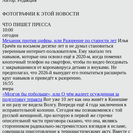
Автор: Редакция
ФОТОГРАФИИ К ЭТОЙ НОВОСТИ
ЧТО ПИШЕТ ПРЕССА
10:00
сегодня
Механик против цифры, или Разорение по старости лет
Илья
Грачёв на восьмом десятке лет и не думал становиться
уверенным интернет-пользователем. Ему хватало тех
навыков, которые она освоил ещё в 2020-м, когда поменял
кнопочный телефон на смартфон, чтобы по видео беседовать
с закрывшимися от коронавируса детьми и внуками. Не
предполагал, что 2026-й вынудит его попытаться расширить
круг навыков и приведёт к разорению.
16:55
вчера
«Мозгов бы побольше», или О чём жалеет осужденная за
подготовку теракта
Вот уже 10 лет как она живёт в Кинешме
и ни разу не видела Волгу. Впереди ещё 4 года заключения в
исправительной колонии. Сегодня мы познакомимся с той
русской женщиной, про которую в первой же строчке
описательной части приговора сказано, что она, являясь
сторонником радикально-экстремистских взглядов в исламе,
совершила приготовление к террористическому акту. Вместе с