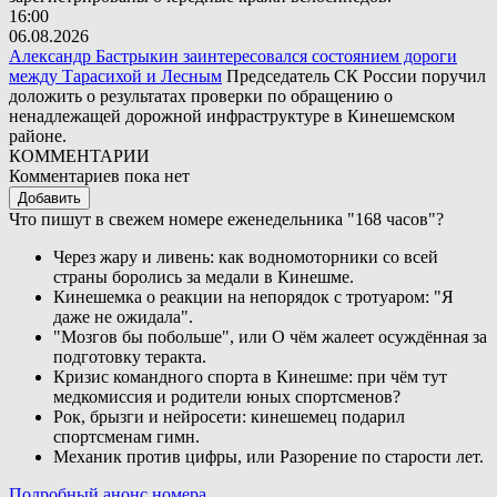
16:00
06.08.2026
Александр Бастрыкин заинтересовался состоянием дороги
между Тарасихой и Лесным
Председатель СК России поручил
доложить о результатах проверки по обращению о
ненадлежащей дорожной инфраструктуре в Кинешемском
районе.
КОММЕНТАРИИ
Комментариев пока нет
Добавить
Что пишут в свежем номере еженедельника "168 часов"?
Через жару и ливень: как водномоторники со всей
страны боролись за медали в Кинешме.
Кинешемка о реакции на непорядок с тротуаром: "Я
даже не ожидала".
"Мозгов бы побольше", или О чём жалеет осуждённая за
подготовку теракта.
Кризис командного спорта в Кинешме: при чём тут
медкомиссия и родители юных спортсменов?
Рок, брызги и нейросети: кинешемец подарил
спортсменам гимн.
Механик против цифры, или Разорение по старости лет.
Подробный анонс номера