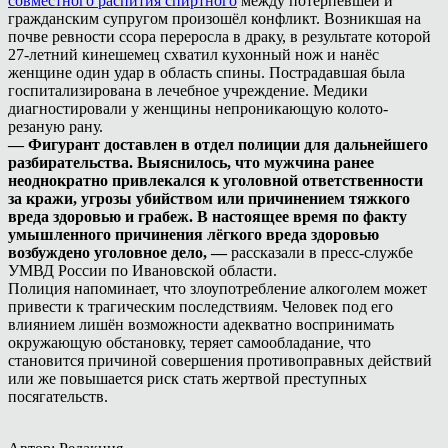
совместного распития спиртного
между потерпевшей и
гражданским супругом произошёл конфликт. Возникшая на
почве ревности ссора переросла в драку, в результате которой
27-летний кинешемец схватил кухонный нож и нанёс
женщине один удар в область спины. Пострадавшая была
госпитализирована в лечебное учреждение. Медики
диагностировали у женщины непроникающую колото-
резаную рану.
— Фигурант доставлен в отдел полиции для дальнейшего
разбирательства. Выяснилось, что мужчина ранее
неоднократно привлекался к уголовной ответственности
за кражи, угрозы убийством или причинением тяжкого
вреда здоровью и грабеж. В настоящее время по факту
умышленного причинения лёгкого вреда здоровью
возбуждено уголовное дело, —
рассказали в пресс-службе
УМВД России по Ивановской области.
Полиция напоминает, что злоупотребление алкоголем может
привести к трагическим последствиям. Человек под его
влиянием лишён возможности адекватно воспринимать
окружающую обстановку, теряет самообладание, что
становится причиной совершения противоправных действий
или же повышается риск стать жертвой преступных
посягательств.