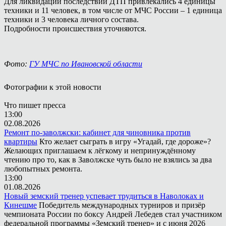
Для ликвидации последствий ДТП привлекались 4 единицы
техники и 11 человек, в том числе от МЧС России – 1 единица
техники и 3 человека личного состава.
Подробности происшествия уточняются.
Фото:
ГУ МЧС по Ивановской области
Фотографии к этой новости
Что пишет пресса
13:00
02.08.2026
Ремонт по-заволжски: кабинет для чиновника против
квартиры
Кто желает сыграть в игру «Угадай, где дороже»?
Желающих приглашаем к лёгкому и непринуждённому
чтению про то, как в Заволжске чуть было не взялись за два
любопытных ремонта.
13:00
01.08.2026
Новый земский тренер успевает трудиться в Наволоках и
Кинешме
Победитель международных турниров и призёр
чемпионата России по боксу Андрей Лебедев стал участником
федеральной программы «Земский тренер» и с июня 2026