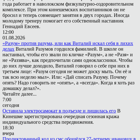
года работает в наволокском физкультурно-оздоровительном
комплексе. При этом кинешемских воспитанников он не
бросил и теперь совмещает занятия в двух городах. Иногда
молодому тренеру помогает его собственный наставник
Геннадий Евсеев.
12:00
01.08.2026
«Разум» против разума, или как Виталий искал себя в лихих
делах
Виталий Разумов гордился фамилией. В школе он
настаивал, чтобы его звали по кличке «Разум», а не «Разя» и
не «Раззява», как предпочитали сами одноклассники. Чтобы
до них лучше доходило, Виталий говорил о себе при них в
третьем лице: «Разум сегодня не может доску мыть. Он её и
так всю неделю мыл». Или: «Дай списать Разуму. Почему
опять? Надо говорить не «опять», а «всегда». Когда я хоть раз
домашку делал?».
Читайте далее...
7:00
сегодня
Оставила электросамокат в подъезде и лишилась его
В
Кинешме зарегистрирована очередная сезонная кража
индивидуального средства передвижения.
18:30
вчера
Продиктованный код из смс обошёлся 27-летнему ивановцу в