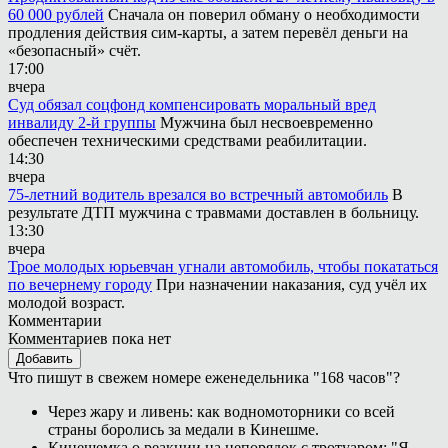
60 000 рублей
Сначала он поверил обману о необходимости
продления действия сим-карты, а затем перевёл деньги на
«безопасный» счёт.
17:00
вчера
Суд обязал соцфонд компенсировать моральный вред
инвалиду 2-й группы
Мужчина был несвоевременно
обеспечен техническими средствами реабилитации.
14:30
вчера
75-летний водитель врезался во встречный автомобиль
В
результате ДТП мужчина с травмами доставлен в больницу.
13:30
вчера
Трое молодых юрьевчан угнали автомобиль, чтобы покататься
по вечернему городу
При назначении наказания, суд учёл их
молодой возраст.
Комментарии
Комментариев пока нет
Добавить
Что пишут в свежем номере еженедельника "168 часов"?
Через жару и ливень: как водномоторники со всей
страны боролись за медали в Кинешме.
Кинешемка о реакции на непорядок с тротуаром: "Я