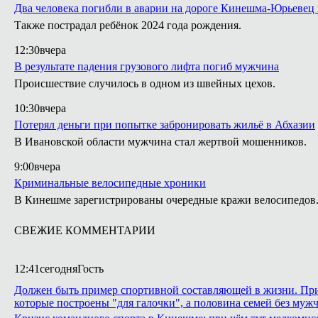
Два человека погибли в аварии на дороге Кинешма-Юрьевец
Также пострадал ребёнок 2024 года рождения.
12:30
вчера
В результате падения грузового лифта погиб мужчина
Происшествие случилось в одном из швейных цехов.
10:30
вчера
Потерял деньги при попытке забронировать жильё в Абхазии
В Ивановской области мужчина стал жертвой мошенников.
9:00
вчера
Криминальные велосипедные хроники
В Кинешме зарегистрированы очередные кражи велосипедов
СВЕЖИЕ КОММЕНТАРИИ
12:41
сегодня
Гость
Должен быть пример спортивной составляющей в жизни. Приме
которые построены "для галочки", а половина семей без мужч