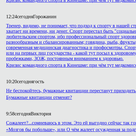
Кризис командного спорта в Кинешме: при чём тут медкомис
12:24
сегодня
Горожанин
Тренер, видимо, не понимает, что подход к спорту в нашей с
хватает ни времени, ни денег. Спорт перестал быть "социаль
любительским спортом, ибо профессиональный спорт здоровья
разнообразным и сбалансированным; говядина, рыба, фрукты,
современная медицинская диагностика и профосмотры. Спорт 
или на первых лиц государства - какой тут посыл к здоровому 
пробежками, ЗОЖ, постоянным вниманием к здоровью.
Кризис командного спорта в Кинешме: при чём тут медкомис
10:20
сегодня
гость
Не беспокойтесь, бумажные квитанции перестанут приходить 
Бумажные квитанции отменят?
9:58
сегодня
Виктория
Сожалеет?...сомневаюсь в этом. Это ей выгодно сейчас так го
«Мозгов бы побольше», или О чём жалеет осужденная за подг