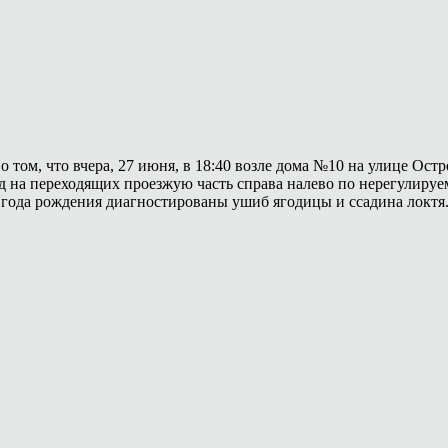
 том, что вчера, 27 июня, в 18:40 возле дома №10 на улице Ос
д на переходящих проезжую часть справа налево по нерегулиру
97 года рождения диагностированы ушиб ягодицы и ссадина локтя