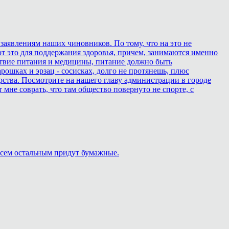
 заявлениям наших чиновников. По тому, что на это не
ют это для поддержания здоровья, причем, занимаются именно
дствие питания и медицины, питание должно быть
ошках и эрзац - сосисках, долго не протянешь, плюс
рства. Посмотрите на нашего главу администрации в городе
т мне соврать, что там общество повернуто не спорте, с
 Всем остальным придут бумажные.