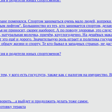
сия и родители юных спортсменов?
тране поменялся. Спортом заниматься очень мало людей, вопреки
ным лифтом". Большинство из тех, кто занимается спортом, дела
 не приносит, скорее наоборот. А по поводу здоровья, это сле
 натуральная молочка, причём, круглогодично. На дешёвых макар
это ещё и дорого. Значительную роль играет и политика госуда
образу жизни и спорту. Те кто бывал в западных странах, не дас
сия и родители юных спортсменов?
тем, у кого есть госуслуги, также как с налогом на имущество.
ворить....а выйдет и продолжить делать тоже самое.
отовку теракта