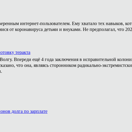
уверенным интернет-пользователем. Ему хватало тех навыков, ко
мися от коронавируса детьми и внуками. Не предполагал, что 20
отовку теракта
а Волгу. Впереди ещё 4 года заключения в исправительной колон
казано, что она, являясь сторонником радикально-экстремистски
.
онов долга по зарплате