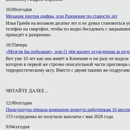
10:00
сегодня
Механик против цифры, или Разорение по старости лет
Илья Грачёв на восьмом десятке лет и не думал становиться 
телефон на смартфон, чтобы по видео беседовать с закрывши
приведёт к разорению.
16:55
вчера
«Мозгов бы побольше», или О чём жалеет осужденная за подг
Вот уже 10 лет как она живёт в Кинешме и ни разу не видел
которую в первой же строчке описательной части приговора с
террористическому акту. Вместе с двумя такими же подругами
ЧИТАЙТЕ ДАЛЕЕ...
12:00
сегодня
Прокуратура обязала компанию вернуть работникам 16 милли
153 сотрудника не получали выплаты с мая 2026 года.
9:04
сегодня