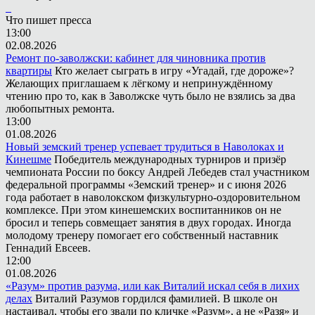
Что пишет пресса
13:00
02.08.2026
Ремонт по-заволжски: кабинет для чиновника против
квартиры
Кто желает сыграть в игру «Угадай, где дороже»?
Желающих приглашаем к лёгкому и непринуждённому
чтению про то, как в Заволжске чуть было не взялись за два
любопытных ремонта.
13:00
01.08.2026
Новый земский тренер успевает трудиться в Наволоках и
Кинешме
Победитель международных турниров и призёр
чемпионата России по боксу Андрей Лебедев стал участником
федеральной программы «Земский тренер» и с июня 2026
года работает в наволокском физкультурно-оздоровительном
комплексе. При этом кинешемских воспитанников он не
бросил и теперь совмещает занятия в двух городах. Иногда
молодому тренеру помогает его собственный наставник
Геннадий Евсеев.
12:00
01.08.2026
«Разум» против разума, или как Виталий искал себя в лихих
делах
Виталий Разумов гордился фамилией. В школе он
настаивал, чтобы его звали по кличке «Разум», а не «Разя» и