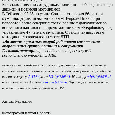
Как стало известно сотрудникам полиции — оба водителя при
движении не имели мотошлемов.
В Тейково в 07:35 на улице Социалистическая 66-летний
мужчина, управляя автомобилем «Шевроле Нива», при
повороте налево совершил столкновение с движущимся со
встречного направления прямо мотоциклом «Regulmoto», под
управлением 47-летнего мужчины. От полученных травм
мотоциклист скончался на месте ДТП.
«На месте дорожных аварий работают следственно-
оперативные группы полиции и сотрудники
Госавтоинспекции»
, — сообщают в пресс-службе
регионального управления МВД.
Если вы стали свидетелем какого-то происшествия или сняли на видео
какое-то событие и считаете, что об этом должны узнать все, сообщите
нам по телефону:
5-45-84
или +
7(910)6680341
, WhatsApp
+7(910)6680341
или по электронной почте
m.kozirev@168.ru
. Гарантируем анонимность
источника согласно законодательству РФ.
Автор: Редакция
Фотографии к этой новости