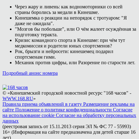
Через жару и ливень: как водномоторники со всей
страны боролись за медали в Кинешме.
Кинешемка о реакции на непорядок с тротуаром: "Я
даже не ожидала".
"Мозгов бы побольше", или О чём жалеет осуждённая за
подготовку теракта.
Кризис командного спорта в Кинешме: при чём тут
медкомиссия и родители юных спортсменов?
Рок, брызги и нейросети: кинешемец подарил
спортсменам гимн.
Механик против цифры, или Разорение по старости лет.
Подробный анонс номера
© «Кинешемский городской новостной ресурс "168 часов" -
WWW.168.RU
»
Правила приема объявлений в газету
Размещение рекламы на
сайте
Положение о политике конфиденциальности
Согласие
на использование cookie
Согласие на обработку персональных
данных
(реестровая запись от 15.11.2013 серия ЭЛ № ФС 77 - 55993)
16+ (Информация на сайте предназначена для детей старше 16
лет)