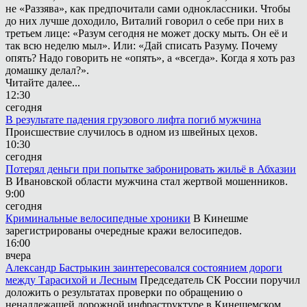
не «Раззява», как предпочитали сами одноклассники. Чтобы
до них лучше доходило, Виталий говорил о себе при них в
третьем лице: «Разум сегодня не может доску мыть. Он её и
так всю неделю мыл». Или: «Дай списать Разуму. Почему
опять? Надо говорить не «опять», а «всегда». Когда я хоть раз
домашку делал?».
Читайте далее...
12:30
сегодня
В результате падения грузового лифта погиб мужчина
Происшествие случилось в одном из швейных цехов.
10:30
сегодня
Потерял деньги при попытке забронировать жильё в Абхазии
В Ивановской области мужчина стал жертвой мошенников.
9:00
сегодня
Криминальные велосипедные хроники
В Кинешме
зарегистрированы очередные кражи велосипедов.
16:00
вчера
Александр Бастрыкин заинтересовался состоянием дороги
между Тарасихой и Лесным
Председатель СК России поручил
доложить о результатах проверки по обращению о
ненадлежащей дорожной инфраструктуре в Кинешемском