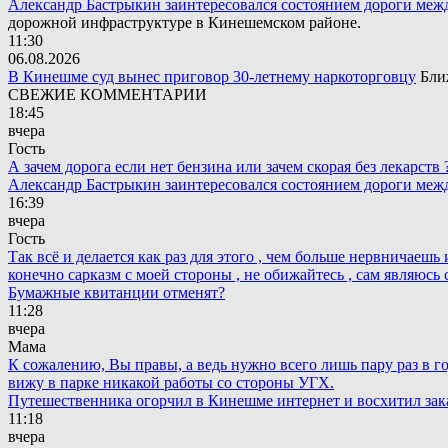
Александр Бастрыкин заинтересовался состоянием дороги меж
дорожной инфраструктуре в Кинешемском районе.
11:30
06.08.2026
В Кинешме суд вынес приговор 30-летнему наркоторговцу
Бли
СВЕЖИЕ КОММЕНТАРИИ
18:45
вчера
Гость
А зачем дорога если нет бензина или зачем скорая без лекарств
Александр Бастрыкин заинтересовался состоянием дороги меж
16:39
вчера
Гость
Так всё и делается как раз для этого , чем больше нервничаеш
конечно сарказм с моей стороны , не обижайтесь , сам являюсь 
Бумажные квитанции отменят?
11:28
вчера
Мама
К сожалению, Вы правы, а ведь нужно всего лишь пару раз в г
вижу в парке никакой работы со стороны УГХ.
Путешественника огорчил в Кинешме интернет и восхитил зак
11:18
вчера