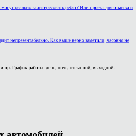
смогут реально заинтересовать ребят? Или проект для отмыва и
лядит непрезентабельно. Как выше верно заметили, часовня не
и пр. График работы: день, ночь, отсыпной, выходной.
х автомобилей