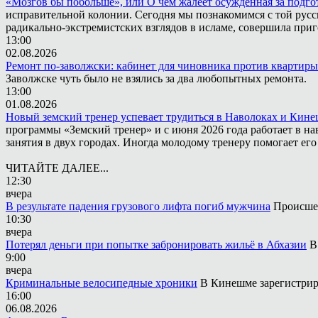
«Мозгов бы побольше», или О чём жалеет осужденная за подго
исправительной колонии. Сегодня мы познакомимся с той русск
радикально-экстремистских взглядов в исламе, совершила приг
13:00
02.08.2026
Ремонт по-заволжски: кабинет для чиновника против квартиры
Заволжске чуть было не взялись за два любопытных ремонта.
13:00
01.08.2026
Новый земский тренер успевает трудиться в Наволоках и Кин
программы «Земский тренер» и с июня 2026 года работает в н
занятия в двух городах. Иногда молодому тренеру помогает ег
ЧИТАЙТЕ ДАЛЕЕ...
12:30
вчера
В результате падения грузового лифта погиб мужчина
Происшес
10:30
вчера
Потерял деньги при попытке забронировать жильё в Абхазии
В
9:00
вчера
Криминальные велосипедные хроники
В Кинешме зарегистрир
16:00
06.08.2026