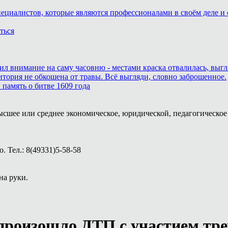
пециалистов, которые являются профессионалами в своём деле и 
ться
тил внимание на саму часовню - местами краска отвалилась, выг
итория не обкошена от травы. Всё выгляди, словно заброшенное.
память о битве 1609 года
ысшее или среднее экономическое, юридической, педагогическое 
 Тел.: 8(49331)5-58-58
на руки.
произошло ДТП с участием тре