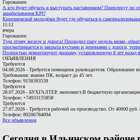
Горожанин
А кто будет обучать и выступать наставником? Привлекут ли с
зарабатывания KPI?
Кинешемской молодёжи будет где обучаться и самореализовыва
11:12
вчера
Горожанин
Туда этому железу и дорога! Проходил пару недель мимо, обра
просматривается и закрыта кустами и деревьями с дороги, терр
Полностью демонтируют диораму, установленную 8 лет назад в 
ОБЪЯВЛЕНИЯ
Требуются
04.08.2026 - Требуется помощник руководителя. Образование в
Требования: знание ПК, возраст до 45 лет.
Телефон: 9158393539
Требуются
28.07.2026 - БУХГАЛТЕР, экономист.В бюджетную организацию.
Телефон: +74933155858
Требуются
27.07.2026 - Требуется рабочий на производство. От 40000 руб. 
Телефон: 89206784094
Все объявления
Сегодня в Ильинском районе 