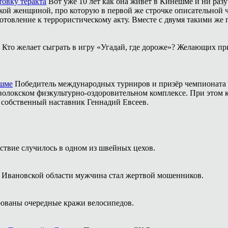
товку теракта
Вот уже 10 лет как она живёт в Кинешме и ни разу
ой женщиной, про которую в первой же строчке описательной ча
отовление к террористическому акту. Вместе с двумя такими же 
Кто желает сыграть в игру «Угадай, где дороже»? Желающих пр
ешме
Победитель международных турниров и призёр чемпионата 
аволокском физкультурно-оздоровительном комплексе. При этом
о собственный наставник Геннадий Евсеев.
твие случилось в одном из швейных цехов.
 Ивановской области мужчина стал жертвой мошенников.
ованы очередные кражи велосипедов.