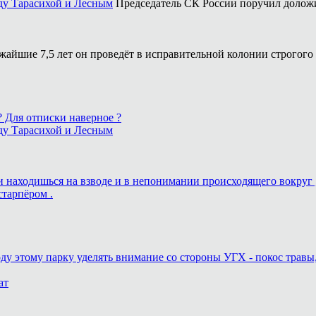
ду Тарасихой и Лесным
Председатель СК России поручил доложи
жайшие 7,5 лет он проведёт в исправительной колонии строгого
 ? Для отписки наверное ?
ду Тарасихой и Лесным
ь и находишься на взводе и в непонимании происходящего вокруг 
старпёром .
оду этому парку уделять внимание со стороны УГХ - покос травы
ат