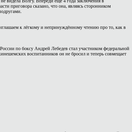
 не видела Волгу. Впереди ещё 4 года заключения в
сти приговора сказано, что она, являясь сторонником
подругами.
иглашаем к лёгкому и непринуждённому чтению про то, как в
России по боксу Андрей Лебедев стал участником федеральной
 кинешемских воспитанников он не бросил и теперь совмещает