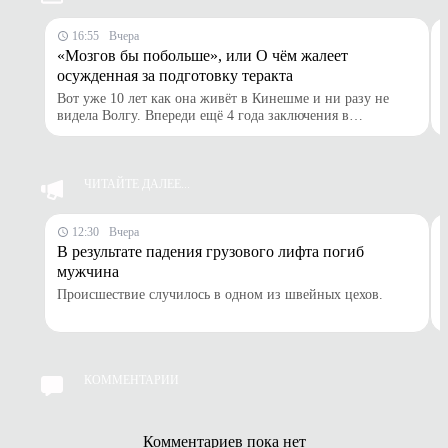
16:55
Вчера
«Мозгов бы побольше», или О чём жалеет
осужденная за подготовку теракта
Вот уже 10 лет как она живёт в Кинешме и ни разу не
видела Волгу. Впереди ещё 4 года заключения в
исправительной колонии. Сегодня мы познакомимся с той
русской женщиной, про которую в первой же строчке
описательной части приговора сказано, что она, являясь
сторонником радикально-экстремистских взглядов в
ЧИТАЙТЕ ДАЛЕЕ...
исламе, совершила приготовление к террористическому
акту. Вместе с двумя такими же подругами.
12:30
Вчера
В результате падения грузового лифта погиб
мужчина
Происшествие случилось в одном из швейных цехов.
КОММЕНТАРИИ
Комментариев пока нет