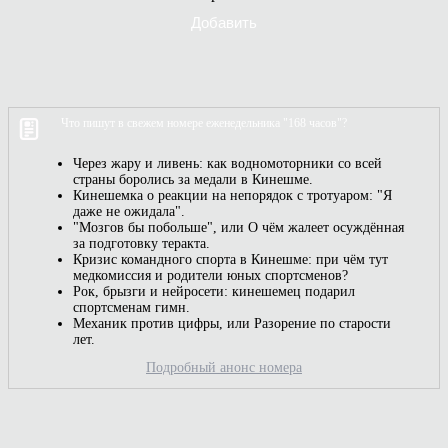
Добавить
Что пишут в свежем номере еженедельника "168 часов"?
Через жару и ливень: как водномоторники со всей
страны боролись за медали в Кинешме.
Кинешемка о реакции на непорядок с тротуаром: "Я
даже не ожидала".
"Мозгов бы побольше", или О чём жалеет осуждённая
за подготовку теракта.
Кризис командного спорта в Кинешме: при чём тут
медкомиссия и родители юных спортсменов?
Рок, брызги и нейросети: кинешемец подарил
спортсменам гимн.
Механик против цифры, или Разорение по старости
лет.
Подробный анонс номера