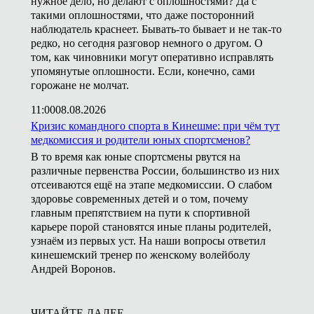
нужное дело, но делают с оплошностями? Да с
такими оплошностями, что даже посторонний
наблюдатель краснеет. Бывать-то бывает и не так-то
редко, но сегодня разговор немного о другом. О
том, как чиновники могут оперативно исправлять
упомянутые оплошности. Если, конечно, сами
горожане не молчат.
11:00
08.08.2026
Кризис командного спорта в Кинешме: при чём тут
медкомиссия и родители юных спортсменов?
В то время как юные спортсмены рвутся на
различные первенства России, большинство из них
отсеиваются ещё на этапе медкомиссии. О слабом
здоровье современных детей и о том, почему
главным препятствием на пути к спортивной
карьере порой становятся иные планы родителей,
узнаём из первых уст. На наши вопросы ответил
кинешемский тренер по женскому волейболу
Андрей Воронов.
ЧИТАЙТЕ ДАЛЕЕ...