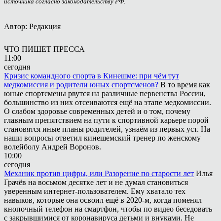
источника согласно законодательству РФ.
Автор: Редакция
ЧТО ПИШЕТ ПРЕССА
11:00
сегодня
Кризис командного спорта в Кинешме: при чём тут
медкомиссия и родители юных спортсменов?
В то время как
юные спортсмены рвутся на различные первенства России,
большинство из них отсеиваются ещё на этапе медкомиссии.
О слабом здоровье современных детей и о том, почему
главным препятствием на пути к спортивной карьере порой
становятся иные планы родителей, узнаём из первых уст. На
наши вопросы ответил кинешемский тренер по женскому
волейболу Андрей Воронов.
10:00
сегодня
Механик против цифры, или Разорение по старости лет
Илья
Грачёв на восьмом десятке лет и не думал становиться
уверенным интернет-пользователем. Ему хватало тех
навыков, которые она освоил ещё в 2020-м, когда поменял
кнопочный телефон на смартфон, чтобы по видео беседовать
с закрывшимися от коронавируса детьми и внуками. Не