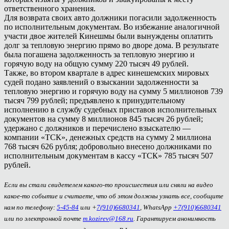
ответственного хранения.
Для возврата своих авто должники погасили задолженность
по исполнительным документам. Во избежание аналогичной
участи двое жителей Кинешмы были вынуждены оплатить
долг за тепловую энергию прямо во дворе дома. В результате
была погашена задолженность за тепловую энергию и
горячую воду на общую сумму 220 тысяч 49 рублей.
Также, во втором квартале в адрес кинешемских мировых
судей подано заявлений о взыскании задолженности за
тепловую энергию и горячую воду на сумму 5 миллионов 739
тысяч 799 рублей; предъявлено к принудительному
исполнению в службу судебных приставов исполнительных
документов на сумму 8 миллионов 845 тысяч 26 рублей;
удержано с должников и перечислено взыскателю —
компании «ТСК», денежных средств на сумму 2 миллиона
768 тысяч 626 рубля; добровольно внесено должниками по
исполнительным документам в кассу «ТСК» 785 тысяч 507
рублей.
Если вы стали свидетелем какого-то происшествия или сняли на видео
какое-то событие и считаете, что об этом должны узнать все, сообщите
нам по телефону:
5-45-84
или +
7(910)6680341
, WhatsApp
+7(910)6680341
или по электронной почте
m.kozirev@168.ru
. Гарантируем анонимность