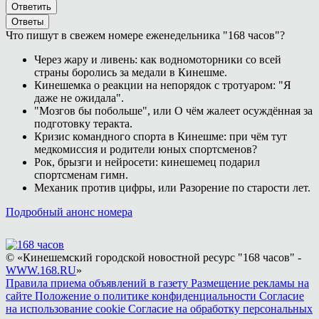
Ответить
Ответы
Что пишут в свежем номере еженедельника "168 часов"?
Через жару и ливень: как водномоторники со всей
страны боролись за медали в Кинешме.
Кинешемка о реакции на непорядок с тротуаром: "Я
даже не ожидала".
"Мозгов бы побольше", или О чём жалеет осуждённая за
подготовку теракта.
Кризис командного спорта в Кинешме: при чём тут
медкомиссия и родители юных спортсменов?
Рок, брызги и нейросети: кинешемец подарил
спортсменам гимн.
Механик против цифры, или Разорение по старости лет.
Подробный анонс номера
© «Кинешемский городской новостной ресурс "168 часов" -
WWW.168.RU
»
Правила приема объявлений в газету
Размещение рекламы на
сайте
Положение о политике конфиденциальности
Согласие
на использование cookie
Согласие на обработку персональных