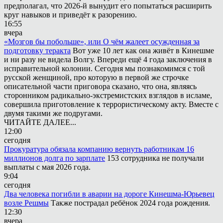
предполагал, что 2026-й вынудит его попытаться расширить
круг навыков и приведёт к разорению.
16:55
вчера
«Мозгов бы побольше», или О чём жалеет осужденная за
подготовку теракта
Вот уже 10 лет как она живёт в Кинешме
и ни разу не видела Волгу. Впереди ещё 4 года заключения в
исправительной колонии. Сегодня мы познакомимся с той
русской женщиной, про которую в первой же строчке
описательной части приговора сказано, что она, являясь
сторонником радикально-экстремистских взглядов в исламе,
совершила приготовление к террористическому акту. Вместе с
двумя такими же подругами.
ЧИТАЙТЕ ДАЛЕЕ...
12:00
сегодня
Прокуратура обязала компанию вернуть работникам 16
миллионов долга по зарплате
153 сотрудника не получали
выплаты с мая 2026 года.
9:04
сегодня
Два человека погибли в аварии на дороге Кинешма-Юрьевец
возле Решмы
Также пострадал ребёнок 2024 года рождения.
12:30
вчера