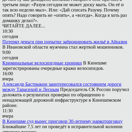
третьем лице: «Разум сегодня не может доску мыть. Он её и
так всю неделю мыл». Или: «Дай списать Разуму. Почему
опять? Надо говорить не «опять», а «всегда». Когда я хоть раз
домашку делал?».
ЧИТАЙТЕ ДАЛЕЕ...
10:30
сегодня
Потерял деньги при попытке забронировать жильё в Абхазии
В Ивановской области мужчина стал жертвой мошенников.
9:00
сегодня
Криминальные велосипедные хроники
В Кинешме
зарегистрированы очередные кражи велосипедов.
16:00
вчера
Александр Бастрыкин заинтересовался состоянием дороги
между Тарасихой и Лесным
Председатель СК России поручил
доложить о результатах проверки по обращению о
ненадлежащей дорожной инфраструктуре в Кинешемском
районе.
11:30
вчера
В Кинешме суд вынес приговор 30-летнему наркоторговцу
Ближайшие 7,5 лет он проведёт в исправительной колонии
строгого режима.