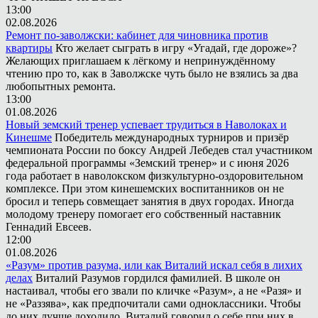
13:00
02.08.2026
Ремонт по-заволжски: кабинет для чиновника против
квартиры
Кто желает сыграть в игру «Угадай, где дороже»?
Желающих приглашаем к лёгкому и непринуждённому
чтению про то, как в Заволжске чуть было не взялись за два
любопытных ремонта.
13:00
01.08.2026
Новый земский тренер успевает трудиться в Наволоках и
Кинешме
Победитель международных турниров и призёр
чемпионата России по боксу Андрей Лебедев стал участником
федеральной программы «Земский тренер» и с июня 2026
года работает в наволокском физкультурно-оздоровительном
комплексе. При этом кинешемских воспитанников он не
бросил и теперь совмещает занятия в двух городах. Иногда
молодому тренеру помогает его собственный наставник
Геннадий Евсеев.
12:00
01.08.2026
«Разум» против разума, или как Виталий искал себя в лихих
делах
Виталий Разумов гордился фамилией. В школе он
настаивал, чтобы его звали по кличке «Разум», а не «Разя» и
не «Раззява», как предпочитали сами одноклассники. Чтобы
до них лучше доходило, Виталий говорил о себе при них в