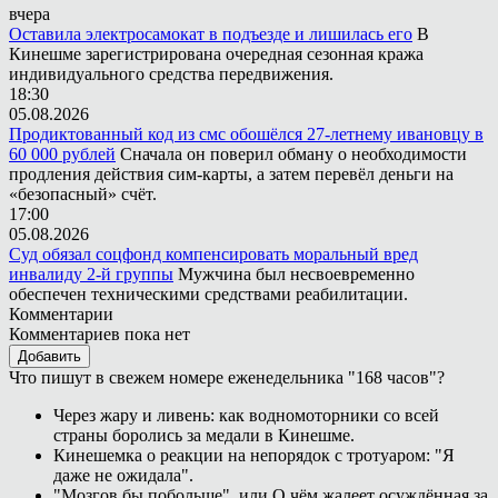
вчера
Оставила электросамокат в подъезде и лишилась его
В
Кинешме зарегистрирована очередная сезонная кража
индивидуального средства передвижения.
18:30
05.08.2026
Продиктованный код из смс обошёлся 27-летнему ивановцу в
60 000 рублей
Сначала он поверил обману о необходимости
продления действия сим-карты, а затем перевёл деньги на
«безопасный» счёт.
17:00
05.08.2026
Суд обязал соцфонд компенсировать моральный вред
инвалиду 2-й группы
Мужчина был несвоевременно
обеспечен техническими средствами реабилитации.
Комментарии
Комментариев пока нет
Добавить
Что пишут в свежем номере еженедельника "168 часов"?
Через жару и ливень: как водномоторники со всей
страны боролись за медали в Кинешме.
Кинешемка о реакции на непорядок с тротуаром: "Я
даже не ожидала".
"Мозгов бы побольше", или О чём жалеет осуждённая за