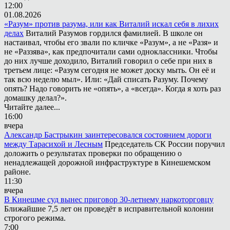
12:00
01.08.2026
«Разум» против разума, или как Виталий искал себя в лихих
делах
Виталий Разумов гордился фамилией. В школе он
настаивал, чтобы его звали по кличке «Разум», а не «Разя» и
не «Раззява», как предпочитали сами одноклассники. Чтобы
до них лучше доходило, Виталий говорил о себе при них в
третьем лице: «Разум сегодня не может доску мыть. Он её и
так всю неделю мыл». Или: «Дай списать Разуму. Почему
опять? Надо говорить не «опять», а «всегда». Когда я хоть раз
домашку делал?».
Читайте далее...
16:00
вчера
Александр Бастрыкин заинтересовался состоянием дороги
между Тарасихой и Лесным
Председатель СК России поручил
доложить о результатах проверки по обращению о
ненадлежащей дорожной инфраструктуре в Кинешемском
районе.
11:30
вчера
В Кинешме суд вынес приговор 30-летнему наркоторговцу
Ближайшие 7,5 лет он проведёт в исправительной колонии
строгого режима.
7:00