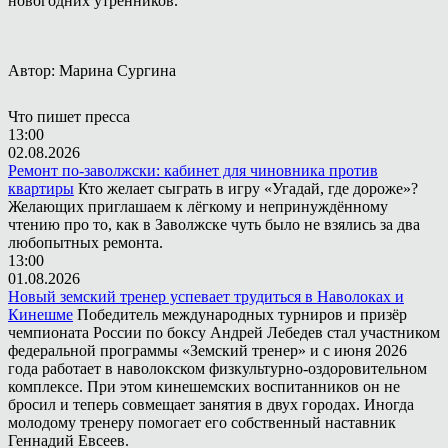
новогодних утренников.
Автор: Марина Сургина
Что пишет пресса
13:00
02.08.2026
Ремонт по-заволжски: кабинет для чиновника против
квартиры
Кто желает сыграть в игру «Угадай, где дороже»?
Желающих приглашаем к лёгкому и непринуждённому
чтению про то, как в Заволжске чуть было не взялись за два
любопытных ремонта.
13:00
01.08.2026
Новый земский тренер успевает трудиться в Наволоках и
Кинешме
Победитель международных турниров и призёр
чемпионата России по боксу Андрей Лебедев стал участником
федеральной программы «Земский тренер» и с июня 2026
года работает в наволокском физкультурно-оздоровительном
комплексе. При этом кинешемских воспитанников он не
бросил и теперь совмещает занятия в двух городах. Иногда
молодому тренеру помогает его собственный наставник
Геннадий Евсеев.