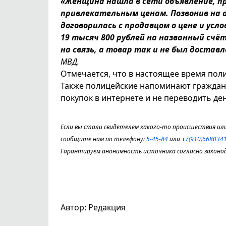
«Женщина нашла в сети объявление, 
привлекательным ценам. Позвонив на а
договорилась с продавцом о цене и усл
19 тысяч 800 рублей на названный счё
на связь, а товар так и не был достав
МВД.
Отмечается, что в настоящее время пол
Также полицейские напоминают гражда
покупок в интернете и не переводить д
Если вы стали свидетелем какого-то происшествия или
сообщите нам по телефону:
5-45-84
или +
7(910)668034
Гарантируем анонимность источника согласно законо
Автор: Редакция