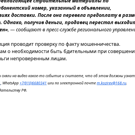
предлагающее строительные материалы по
бонентский номер, указанный в объявлении,
овиях доставки. После она перевела предоплату в разм
т. Однако, получив деньги, продавец перестал выходи
лен»
, — сообщают в пресс-службе регионального управлен
иция проводит проверку по факту мошенничества.
нам о необходимости быть бдительными при совершени
еньги непроверенным лицам.
 сняли на видео какое-то событие и считаете, что об этом должны узнать
1
, WhatsApp
+7(910)6680341
или по электронной почте
m.kozirev@168.ru
.
дательству РФ.