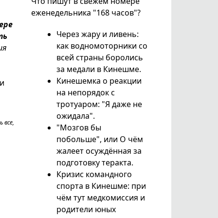
Что пишут в свежем номере
еженедельника "168 часов"?
ере
Через жару и ливень:
ть
как водномоторники со
ия
всей страны боролись
за медали в Кинешме.
Кинешемка о реакции
и
на непорядок с
тротуаром: "Я даже не
ожидала".
 все,
"Мозгов бы
побольше", или О чём
жалеет осуждённая за
подготовку теракта.
Кризис командного
спорта в Кинешме: при
чём тут медкомиссия и
родители юных