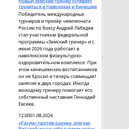
Новый земский тренер успевает
трудиться в Наволоках и Кинешме
Победитель международных
турниров и призёр чемпионата
России по боксу Андрей Лебедев
стал участником федеральной
программы «Земский тренер» и с
июня 2026 года работает в
наволокском физкультурно-
оздоровительном комплексе. При
этом кинешемских воспитанников
он не бросил и теперь совмещает
занятия в двух городах. Иногда
молодому тренеру помогает его
собственный наставник Геннадий
Евсеев.
12:00
01.08.2026
«Разум» против разума, или как
Виталий искал себя в лихих делах