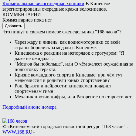
Криминальные велосипедные хроники
В Кинешме
зарегистрированы очередные кражи велосипедов.
КОММЕНТАРИИ
Комментариев пока нет
Добавить
Что пишут в свежем номере еженедельника "168 часов"?
Через жару и ливень: как водномоторники со всей
страны боролись за медали в Кинешме.
Кинешемка о реакции на непорядок с тротуаром: "Я
даже не ожидала".
"Мозгов бы побольше", или О чём жалеет осуждённая за
подготовку теракта.
Кризис командного спорта в Кинешме: при чём тут
медкомиссия и родители юных спортсменов?
Рок, брызги и нейросети: кинешемец подарил
спортсменам гимн.
Механик против цифры, или Разорение по старости лет.
Подробный анонс номера
© «Кинешемский городской новостной ресурс "168 часов" -
WWW.168.RU
»