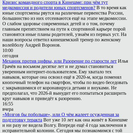
Кризис командного спорта в Кинешме: при чём тут
медкомиссия и родители юных спортсменов?
В то время как
юные спортсмены рвутся на различные первенства России,
большинство из них отсеиваются ещё на этапе медкомиссии.
О слабом здоровье современных детей и о том, почему
главным препятствием на пути к спортивной карьере порой
становятся иные планы родителей, узнаём из первых уст. На
наши вопросы ответил кинешемский тренер по женскому
волейболу Андрей Воронов.
10:00
сегодня
Механик против цифры, или Разорение по старости лет
Илья
Грачёв на восьмом десятке лет и не думал становиться
уверенным интернет-пользователем. Ему хватало тех
навыков, которые она освоил ещё в 2020-м, когда поменял
кнопочный телефон на смартфон, чтобы по видео беседовать
с закрывшимися от коронавируса детьми и внуками. Не
предполагал, что 2026-й вынудит его попытаться расширить
круг навыков и приведёт к разорению.
16:55
вчера
«Мозгов бы побольше», или О чём жалеет осужденная за
подготовку теракта
Вот уже 10 лет как она живёт в Кинешме
и ни разу не видела Волгу. Впереди ещё 4 года заключения в
исправительной колонии. Сегодня мы познакомимся с той