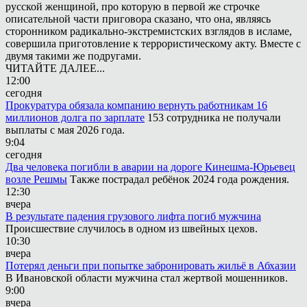
русской женщиной, про которую в первой же строчке
описательной части приговора сказано, что она, являясь
сторонником радикально-экстремистских взглядов в исламе,
совершила приготовление к террористическому акту. Вместе с
двумя такими же подругами.
ЧИТАЙТЕ ДАЛЕЕ...
12:00
сегодня
Прокуратура обязала компанию вернуть работникам 16
миллионов долга по зарплате
153 сотрудника не получали
выплаты с мая 2026 года.
9:04
сегодня
Два человека погибли в аварии на дороге Кинешма-Юрьевец
возле Решмы
Также пострадал ребёнок 2024 года рождения.
12:30
вчера
В результате падения грузового лифта погиб мужчина
Происшествие случилось в одном из швейных цехов.
10:30
вчера
Потерял деньги при попытке забронировать жильё в Абхазии
В Ивановской области мужчина стал жертвой мошенников.
9:00
вчера