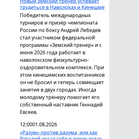
Новый земский тренер успевает
трудиться в Наволоках и Кинешме
Победитель международных
турниров и призёр чемпионата
России по боксу Андрей Лебедев
стал участником федеральной
программы «Земский тренер» и с
июня 2026 года работает в
наволокском физкультурно-
оздоровительном комплексе. При
этом кинешемских воспитанников
он не бросил и теперь совмещает
занятия в двух городах. Иногда
молодому тренеру помогает его
собственный наставник Геннадий
Евсеев.
12:00
01.08.2026
«Разум» против разума, или как
Виталий искал себя в лихих делах