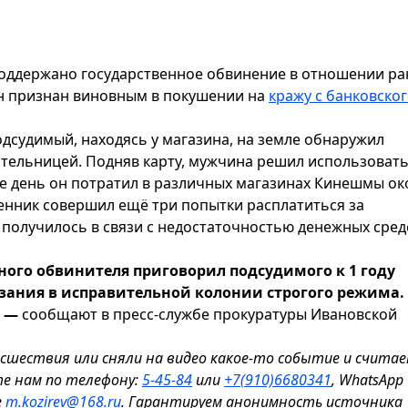
оддержано государственное обвинение в отношении ра
Он признан виновным в покушении на
кражу с банковско
подсудимый, находясь у магазина, на земле обнаружил
ительницей. Подняв карту, мужчина решил использовать
же день он потратил в различных магазинах Кинешмы ок
енник совершил ещё три попытки расплатиться за
 получилось в связи с недостаточностью денежных сред
ного обвинителя приговорил подсудимого к 1 году
зания в исправительной колонии строгого режима.
, —
сообщают в пресс-службе прокуратуры Ивановской
исшествия или сняли на видео какое-то событие и считае
те нам по телефону:
5-45-84
или
+7(910)6680341
, WhatsApp
е
m.kozirev@168.ru
. Гарантируем анонимность источника