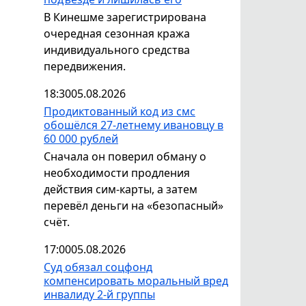
В Кинешме зарегистрирована
очередная сезонная кража
индивидуального средства
передвижения.
18:30
05.08.2026
Продиктованный код из смс
обошёлся 27-летнему ивановцу в
60 000 рублей
Сначала он поверил обману о
необходимости продления
действия сим-карты, а затем
перевёл деньги на «безопасный»
счёт.
17:00
05.08.2026
Суд обязал соцфонд
компенсировать моральный вред
инвалиду 2-й группы