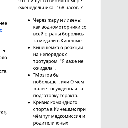
Что пишут в свежем номере
еженедельника "168 часов"?
Через жару и ливень:
нее
как водномоторники со
го
всей страны боролись
за медали в Кинешме.
Кинешемка о реакции
 её
на непорядок с
оло
тротуаром: "Я даже не
ожидала".
ств
"Мозгов бы
побольше", или О чём
жалеет осуждённая за
подготовку теракта.
Кризис командного
спорта в Кинешме: при
те,
чём тут медкомиссия и
родители юных