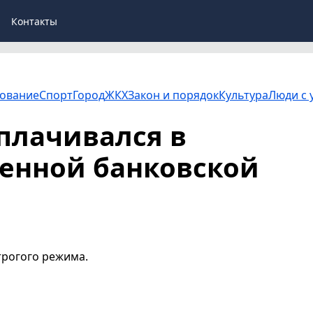
Контакты
ование
Спорт
Город
ЖКХ
Закон и порядок
Культура
Люди с 
плачивался в
енной банковской
трогого режима.