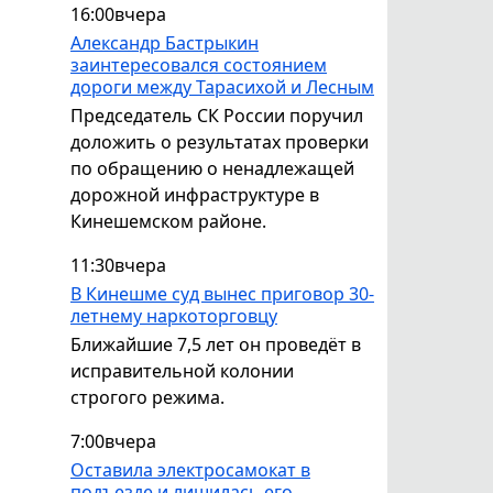
16:00
вчера
Александр Бастрыкин
заинтересовался состоянием
дороги между Тарасихой и Лесным
Председатель СК России поручил
доложить о результатах проверки
по обращению о ненадлежащей
дорожной инфраструктуре в
Кинешемском районе.
11:30
вчера
В Кинешме суд вынес приговор 30-
летнему наркоторговцу
Ближайшие 7,5 лет он проведёт в
исправительной колонии
строгого режима.
7:00
вчера
Оставила электросамокат в
подъезде и лишилась его