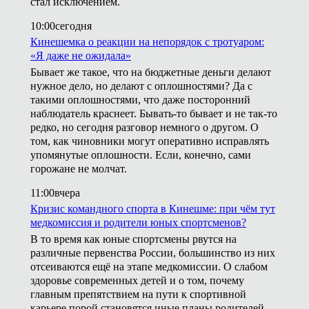
стал исключением.
10:00
сегодня
Кинешемка о реакции на непорядок с тротуаром:
«Я даже не ожидала»
Бывает же такое, что на бюджетные деньги делают
нужное дело, но делают с оплошностями? Да с
такими оплошностями, что даже посторонний
наблюдатель краснеет. Бывать-то бывает и не так-то
редко, но сегодня разговор немного о другом. О
том, как чиновники могут оперативно исправлять
упомянутые оплошности. Если, конечно, сами
горожане не молчат.
11:00
вчера
Кризис командного спорта в Кинешме: при чём тут
медкомиссия и родители юных спортсменов?
В то время как юные спортсмены рвутся на
различные первенства России, большинство из них
отсеиваются ещё на этапе медкомиссии. О слабом
здоровье современных детей и о том, почему
главным препятствием на пути к спортивной
карьере порой становятся иные планы родителей,