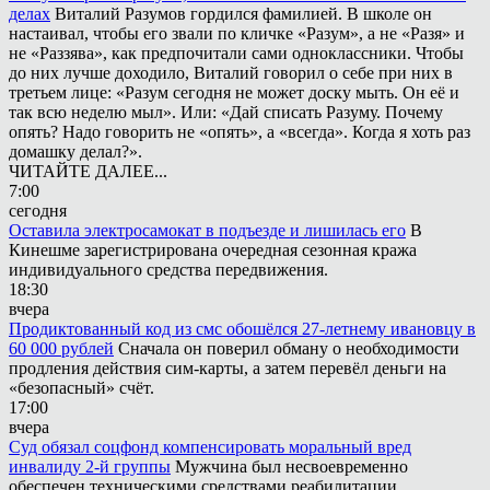
делах
Виталий Разумов гордился фамилией. В школе он
настаивал, чтобы его звали по кличке «Разум», а не «Разя» и
не «Раззява», как предпочитали сами одноклассники. Чтобы
до них лучше доходило, Виталий говорил о себе при них в
третьем лице: «Разум сегодня не может доску мыть. Он её и
так всю неделю мыл». Или: «Дай списать Разуму. Почему
опять? Надо говорить не «опять», а «всегда». Когда я хоть раз
домашку делал?».
ЧИТАЙТЕ ДАЛЕЕ...
7:00
сегодня
Оставила электросамокат в подъезде и лишилась его
В
Кинешме зарегистрирована очередная сезонная кража
индивидуального средства передвижения.
18:30
вчера
Продиктованный код из смс обошёлся 27-летнему ивановцу в
60 000 рублей
Сначала он поверил обману о необходимости
продления действия сим-карты, а затем перевёл деньги на
«безопасный» счёт.
17:00
вчера
Суд обязал соцфонд компенсировать моральный вред
инвалиду 2-й группы
Мужчина был несвоевременно
обеспечен техническими средствами реабилитации.