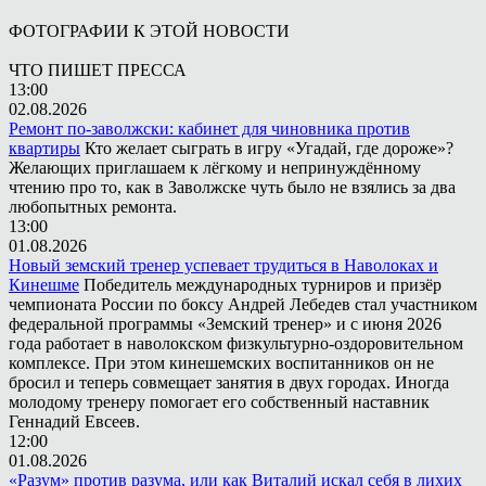
ФОТОГРАФИИ К ЭТОЙ НОВОСТИ
ЧТО ПИШЕТ ПРЕССА
13:00
02.08.2026
Ремонт по-заволжски: кабинет для чиновника против
квартиры
Кто желает сыграть в игру «Угадай, где дороже»?
Желающих приглашаем к лёгкому и непринуждённому
чтению про то, как в Заволжске чуть было не взялись за два
любопытных ремонта.
13:00
01.08.2026
Новый земский тренер успевает трудиться в Наволоках и
Кинешме
Победитель международных турниров и призёр
чемпионата России по боксу Андрей Лебедев стал участником
федеральной программы «Земский тренер» и с июня 2026
года работает в наволокском физкультурно-оздоровительном
комплексе. При этом кинешемских воспитанников он не
бросил и теперь совмещает занятия в двух городах. Иногда
молодому тренеру помогает его собственный наставник
Геннадий Евсеев.
12:00
01.08.2026
«Разум» против разума, или как Виталий искал себя в лихих