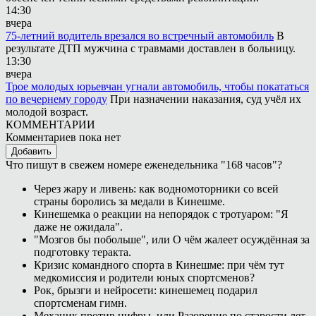
14:30
вчера
75-летний водитель врезался во встречный автомобиль
В
результате ДТП мужчина с травмами доставлен в больницу.
13:30
вчера
Трое молодых юрьевчан угнали автомобиль, чтобы покататься
по вечернему городу
При назначении наказания, суд учёл их
молодой возраст.
КОММЕНТАРИИ
Комментариев пока нет
Добавить
Что пишут в свежем номере еженедельника "168 часов"?
Через жару и ливень: как водномоторники со всей
страны боролись за медали в Кинешме.
Кинешемка о реакции на непорядок с тротуаром: "Я
даже не ожидала".
"Мозгов бы побольше", или О чём жалеет осуждённая за
подготовку теракта.
Кризис командного спорта в Кинешме: при чём тут
медкомиссия и родители юных спортсменов?
Рок, брызги и нейросети: кинешемец подарил
спортсменам гимн.
Механик против цифры, или Разорение по старости лет.