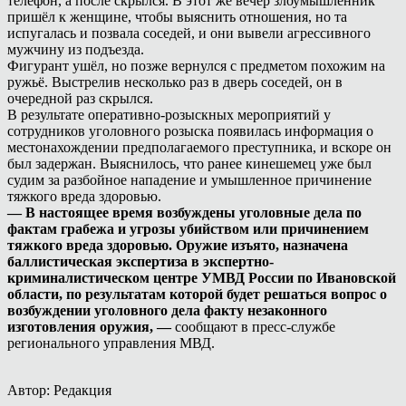
телефон, а после скрылся. В этот же вечер злоумышленник
пришёл к женщине, чтобы выяснить отношения, но та
испугалась и позвала соседей, и они вывели агрессивного
мужчину из подъезда.
Фигурант ушёл, но позже вернулся с предметом похожим на
ружьё. Выстрелив несколько раз в дверь соседей, он в
очередной раз скрылся.
В результате оперативно-розыскных мероприятий у
сотрудников уголовного розыска появилась информация о
местонахождении предполагаемого преступника, и вскоре он
был задержан. Выяснилось, что ранее кинешемец уже был
судим за разбойное нападение и умышленное причинение
тяжкого вреда здоровью.
— В настоящее время возбуждены уголовные дела по
фактам грабежа и угрозы убийством или причинением
тяжкого вреда здоровью. Оружие изъято, назначена
баллистическая экспертиза в экспертно-
криминалистическом центре УМВД России по Ивановской
области, по результатам которой будет решаться вопрос о
возбуждении уголовного дела факту незаконного
изготовления оружия, —
сообщают в пресс-службе
регионального управления МВД.
Автор: Редакция