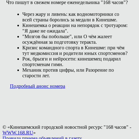
Что пишут в свежем номере еженедельника "168 часов"?
Через жару и ливень: как водномоторники со
всей страны боролись за медали в Кинешме.
Кинешемка о реакции на непорядок с тротуаром:
"Я даже не ожидала".
"Мозгов бы побольше", или О чём жалеет
осуждённая за подготовку теракта.
Кризис командного спорта в Кинешме: при чём
тут медкомиссия и родители юных спортсменов?
Рок, брызги и нейросети: кинешемец подарил
спортсменам гимн.
Механик против цифры, или Разорение по
старости лет.
Подробный анонс номера
© «Кинешемский городской новостной ресурс "168 часов" -
WWW.168.RU
»
Правила приема объявлений в газету