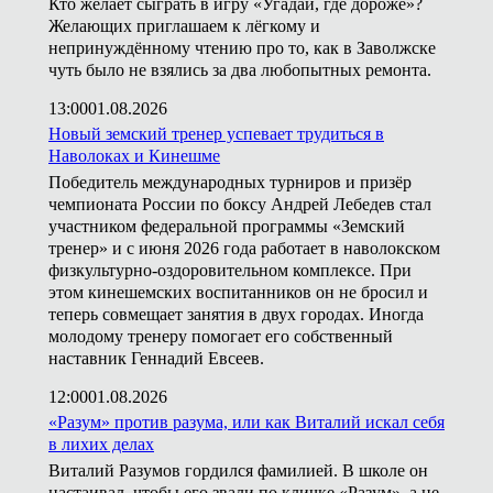
Кто желает сыграть в игру «Угадай, где дороже»?
Желающих приглашаем к лёгкому и
непринуждённому чтению про то, как в Заволжске
чуть было не взялись за два любопытных ремонта.
13:00
01.08.2026
Новый земский тренер успевает трудиться в
Наволоках и Кинешме
Победитель международных турниров и призёр
чемпионата России по боксу Андрей Лебедев стал
участником федеральной программы «Земский
тренер» и с июня 2026 года работает в наволокском
физкультурно-оздоровительном комплексе. При
этом кинешемских воспитанников он не бросил и
теперь совмещает занятия в двух городах. Иногда
молодому тренеру помогает его собственный
наставник Геннадий Евсеев.
12:00
01.08.2026
«Разум» против разума, или как Виталий искал себя
в лихих делах
Виталий Разумов гордился фамилией. В школе он
настаивал, чтобы его звали по кличке «Разум», а не