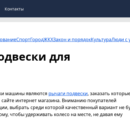
Контакты
ование
Спорт
Город
ЖКХ
Закон и порядок
Культура
Люди с 
одвески для
ки машины являются
рычаги подвески
, заказать которы
а сайте интернет магазина. Вниманию покупателей
ии, выбрать среди которой качественный вариант не б
ому, чтобы удерживать колесо на месте, не давая ему