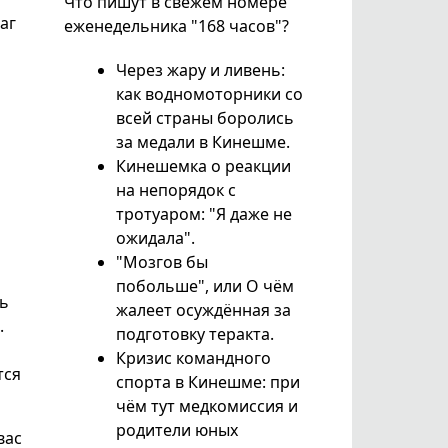
Что пишут в свежем номере
аг
еженедельника "168 часов"?
Через жару и ливень:
как водномоторники со
всей страны боролись
за медали в Кинешме.
Кинешемка о реакции
на непорядок с
тротуаром: "Я даже не
ожидала".
"Мозгов бы
побольше", или О чём
ль
жалеет осуждённая за
.
подготовку теракта.
Кризис командного
тся
спорта в Кинешме: при
чём тут медкомиссия и
родители юных
вас