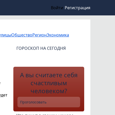
Войти
Регистрация
улицы
Общество
Регион
Экономика
ГОРОСКОП НА СЕГОДНЯ
А вы считаете себя
счастливым
е
человеком?
удет
Проголосовать