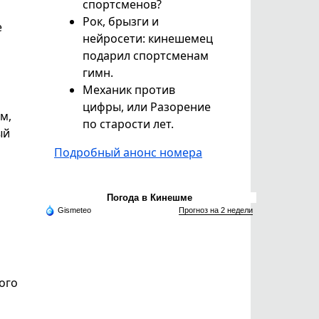
спортсменов?
Рок, брызги и
е
нейросети: кинешемец
подарил спортсменам
гимн.
Механик против
цифры, или Разорение
м,
по старости лет.
ый
Подробный анонс номера
Погода в Кинешме
Gismeteo
Прогноз на 2 недели
ого