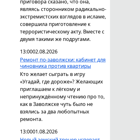
приговора сказано, что она,
являясь сторонником радикально-
экстремистских взглядов в исламе,
совершила приготовление к
террористическому акту. Вместе с
двумя такими же подругами.
13:00
02.08.2026
Ремонт по-заволжски: кабинет для
чиновника против квартиры
Кто желает сыграть в игру
«Угадай, где дороже»? Желающих
приглашаем к лёгкому и
непринуждённому чтению про то,
как в Заволжске чуть было не
взялись за два любопытных
ремонта.
13:00
01.08.2026
Новый земский тренер успевает