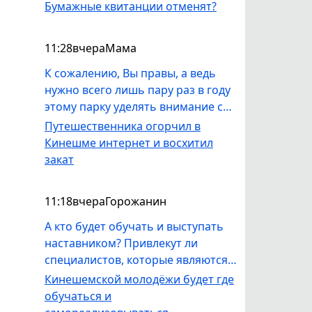
непонимании происходящего
Бумажные квитанции отменят?
вокруг , тем быстрее уйдёшь в тот
мир .Уступай дорогу молодым .
11:28
вчера
Мама
Это конечно сарказм с моей
стороны , не обижайтесь , сам
К сожалению, Вы правы, а ведь
являюсь старпёром .
нужно всего лишь пару раз в году
этому парку уделять внимание со
стороны УГХ - покос травы,
Путешественника огорчил в
выпилка деревьев, вывоз мусора.
Кинешме интернет и восхитил
Как местная жительница, не вижу
закат
в парке никакой работы со
стороны УГХ.
11:18
вчера
Горожанин
А кто будет обучать и выступать
наставником? Привлекут ли
специалистов, которые являются
профессионалами в своём деле и
Кинешемской молодёжи будет где
смогут реально заинтересовать
обучаться и
ребят? Или проект для отмыва и