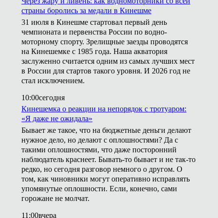
Через жару и ливень: как водномоторники со всей
страны боролись за медали в Кинешме
31 июля в Кинешме стартовал первый день
чемпионата и первенства России по водно-
моторному спорту. Зрелищные заезды проводятся
на Кинешемке с 1985 года. Наша акватория
заслуженно считается одним из самых лучших мест
в России для стартов такого уровня. И 2026 год не
стал исключением.
10:00
сегодня
Кинешемка о реакции на непорядок с тротуаром:
«Я даже не ожидала»
Бывает же такое, что на бюджетные деньги делают
нужное дело, но делают с оплошностями? Да с
такими оплошностями, что даже посторонний
наблюдатель краснеет. Бывать-то бывает и не так-то
редко, но сегодня разговор немного о другом. О
том, как чиновники могут оперативно исправлять
упомянутые оплошности. Если, конечно, сами
горожане не молчат.
11:00
вчера