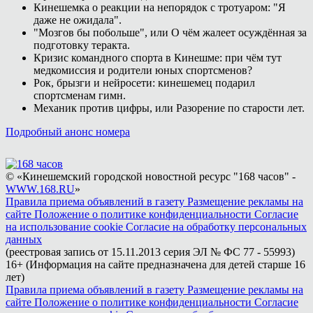
Кинешемка о реакции на непорядок с тротуаром: "Я
даже не ожидала".
"Мозгов бы побольше", или О чём жалеет осуждённая за
подготовку теракта.
Кризис командного спорта в Кинешме: при чём тут
медкомиссия и родители юных спортсменов?
Рок, брызги и нейросети: кинешемец подарил
спортсменам гимн.
Механик против цифры, или Разорение по старости лет.
Подробный анонс номера
© «Кинешемский городской новостной ресурс "168 часов" -
WWW.168.RU
»
Правила приема объявлений в газету
Размещение рекламы на
сайте
Положение о политике конфиденциальности
Согласие
на использование cookie
Согласие на обработку персональных
данных
(реестровая запись от 15.11.2013 серия ЭЛ № ФС 77 - 55993)
16+ (Информация на сайте предназначена для детей старше 16
лет)
Правила приема объявлений в газету
Размещение рекламы на
сайте
Положение о политике конфиденциальности
Согласие