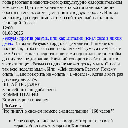
года работает в наволокском физкультурно-оздоровительном
комплексе. При этом кинешемских воспитанников он не
бросил и теперь совмещает занятия в двух городах. Иногда
молодому тренеру помогает его собственный наставник
Геннадий Евсеев.
12:00
01.08.2026
«Разум» против разума, или как Виталий искал себя в лихих
делах
Виталий Разумов гордился фамилией. В школе он
настаивал, чтобы его звали по кличке «Разум», а не «Разя» и
не «Раззява», как предпочитали сами одноклассники. Чтобы
до них лучше доходило, Виталий говорил о себе при них в
третьем лице: «Разум сегодня не может доску мыть. Он её и
так всю неделю мыл». Или: «Дай списать Разуму. Почему
опять? Надо говорить не «опять», а «всегда». Когда я хоть раз
домашку делал?».
ЧИТАЙТЕ ДАЛЕЕ...
Записей пока не добавлено
КОММЕНТАРИИ
Комментариев пока нет
Добавить
Что пишут в свежем номере еженедельника "168 часов"?
Через жару и ливень: как водномоторники со всей
страны боролись за медали в Кинешме.