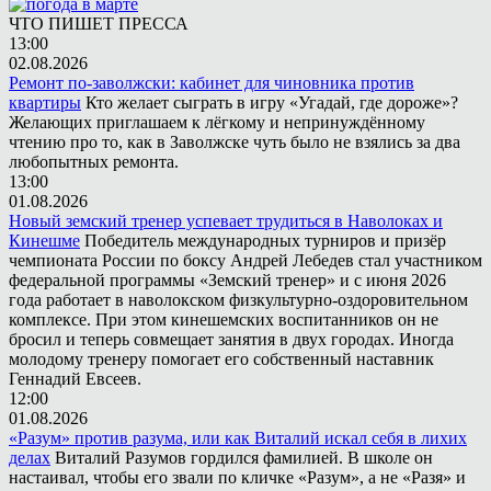
ЧТО ПИШЕТ ПРЕССА
13:00
02.08.2026
Ремонт по-заволжски: кабинет для чиновника против
квартиры
Кто желает сыграть в игру «Угадай, где дороже»?
Желающих приглашаем к лёгкому и непринуждённому
чтению про то, как в Заволжске чуть было не взялись за два
любопытных ремонта.
13:00
01.08.2026
Новый земский тренер успевает трудиться в Наволоках и
Кинешме
Победитель международных турниров и призёр
чемпионата России по боксу Андрей Лебедев стал участником
федеральной программы «Земский тренер» и с июня 2026
года работает в наволокском физкультурно-оздоровительном
комплексе. При этом кинешемских воспитанников он не
бросил и теперь совмещает занятия в двух городах. Иногда
молодому тренеру помогает его собственный наставник
Геннадий Евсеев.
12:00
01.08.2026
«Разум» против разума, или как Виталий искал себя в лихих
делах
Виталий Разумов гордился фамилией. В школе он
настаивал, чтобы его звали по кличке «Разум», а не «Разя» и