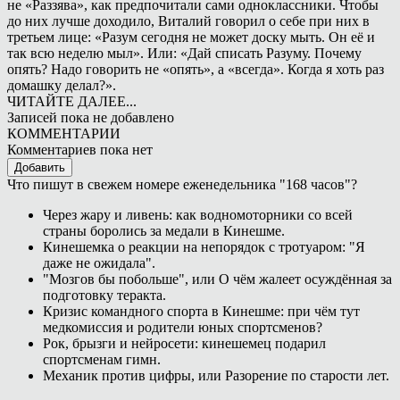
не «Раззява», как предпочитали сами одноклассники. Чтобы
до них лучше доходило, Виталий говорил о себе при них в
третьем лице: «Разум сегодня не может доску мыть. Он её и
так всю неделю мыл». Или: «Дай списать Разуму. Почему
опять? Надо говорить не «опять», а «всегда». Когда я хоть раз
домашку делал?».
ЧИТАЙТЕ ДАЛЕЕ...
Записей пока не добавлено
КОММЕНТАРИИ
Комментариев пока нет
Добавить
Что пишут в свежем номере еженедельника "168 часов"?
Через жару и ливень: как водномоторники со всей
страны боролись за медали в Кинешме.
Кинешемка о реакции на непорядок с тротуаром: "Я
даже не ожидала".
"Мозгов бы побольше", или О чём жалеет осуждённая за
подготовку теракта.
Кризис командного спорта в Кинешме: при чём тут
медкомиссия и родители юных спортсменов?
Рок, брызги и нейросети: кинешемец подарил
спортсменам гимн.
Механик против цифры, или Разорение по старости лет.