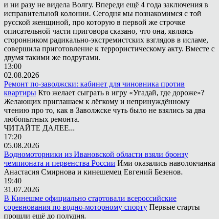
и ни разу не видела Волгу. Впереди ещё 4 года заключения в
исправительной колонии. Сегодня мы познакомимся с той
русской женщиной, про которую в первой же строчке
описательной части приговора сказано, что она, являясь
сторонником радикально-экстремистских взглядов в исламе,
совершила приготовление к террористическому акту. Вместе с
двумя такими же подругами.
13:00
02.08.2026
Ремонт по-заволжски: кабинет для чиновника против
квартиры
Кто желает сыграть в игру «Угадай, где дороже»?
Желающих приглашаем к лёгкому и непринуждённому
чтению про то, как в Заволжске чуть было не взялись за два
любопытных ремонта.
ЧИТАЙТЕ ДАЛЕЕ...
17:20
05.08.2026
Водномоторники из Ивановской области взяли бронзу
чемпионата и первенства России
Ими оказались наволокчанка
Анастасия Смирнова и кинешемец Евгений Безенов.
19:40
31.07.2026
В Кинешме официально стартовали всероссийские
соревнования по водно-моторному спорту
Первые старты
прошли ещё до полудня.