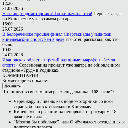
12:26
31.07.2026
На старт, водомоторники! Гонки начинаются!
Первые заезды
на Кинешемке уже в самом разгаре.
15:00
25.07.2026
В Белореченске прошёл финал Спартакиады учащихся:
кинешемский спортсмен в деле
Его отец рассказал, как это
было.
10:00
24.07.2026
Ивановская область в третий раз примет марафон «Земля
спорта»
Соревнования пройдут уже завтра на обновлённом
стадионе «Труд» в Родниках.
КОММЕНТАРИИ
Комментариев пока нет
Добавить
Что пишут в свежем номере еженедельника "168 часов"?
Через жару и ливень: как водномоторники со всей
страны боролись за медали в Кинешме.
Кинешемка о реакции на непорядок с тротуаром: "Я
даже не ожидала".
"Мозгов бы побольше", или О чём жалеет осуждённая за
подготовку теракта.