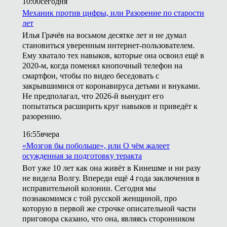
10:00
сегодня
Механик против цифры, или Разорение по старости
лет
Илья Грачёв на восьмом десятке лет и не думал
становиться уверенным интернет-пользователем.
Ему хватало тех навыков, которые она освоил ещё в
2020-м, когда поменял кнопочный телефон на
смартфон, чтобы по видео беседовать с
закрывшимися от коронавируса детьми и внуками.
Не предполагал, что 2026-й вынудит его
попытаться расширить круг навыков и приведёт к
разорению.
16:55
вчера
«Мозгов бы побольше», или О чём жалеет
осужденная за подготовку теракта
Вот уже 10 лет как она живёт в Кинешме и ни разу
не видела Волгу. Впереди ещё 4 года заключения в
исправительной колонии. Сегодня мы
познакомимся с той русской женщиной, про
которую в первой же строчке описательной части
приговора сказано, что она, являясь сторонником