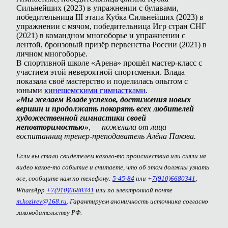
Сильнейших (2023) в упражнении с булавами,
победительница III этапа Кубка Сильнейших (2023) в
упражнении с мячом, победительница Игр стран СНГ
(2021) в командном многоборье и упражнении с
лентой, бронзовый призёр первенства России (2021) в
личном многоборье.
В спортивной школе «Арена» прошёл мастер-класс с
участием этой невероятной спортсменки. Влада
показала своё мастерство и поделилась опытом с
юными
кинешемскими гимнастками
.
«Мы желаем Владе успехов, достижения новых
вершин и продолжать покорять всех любителей
художественной гимнастики своей
неповторимостью»
, — пожелала от лица
воспитанниц тренер-преподаватель Алёна Пакова.
Если вы стали свидетелем какого-то происшествия или сняли на
видео какое-то событие и считаете, что об этом должны узнать
все, сообщите нам по телефону:
5-45-84
или +
7(910)6680341
,
WhatsApp
+7(910)6680341
или по электронной почте
m.kozirev@168.ru
. Гарантируем анонимность источника согласно
законодательству РФ.