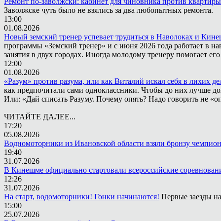
Ремонт по-заволжски: кабинет для чиновника против квартиры
Заволжске чуть было не взялись за два любопытных ремонта.
13:00
01.08.2026
Новый земский тренер успевает трудиться в Наволоках и Кин
программы «Земский тренер» и с июня 2026 года работает в н
занятия в двух городах. Иногда молодому тренеру помогает ег
12:00
01.08.2026
«Разум» против разума, или как Виталий искал себя в лихих де
как предпочитали сами одноклассники. Чтобы до них лучше дох
Или: «Дай списать Разуму. Почему опять? Надо говорить не «опя
ЧИТАЙТЕ ДАЛЕЕ...
17:20
05.08.2026
Водномоторники из Ивановской области взяли бронзу чемпион
19:40
31.07.2026
В Кинешме официально стартовали всероссийские соревнован
12:26
31.07.2026
На старт, водомоторники! Гонки начинаются!
Первые заезды на
15:00
25.07.2026