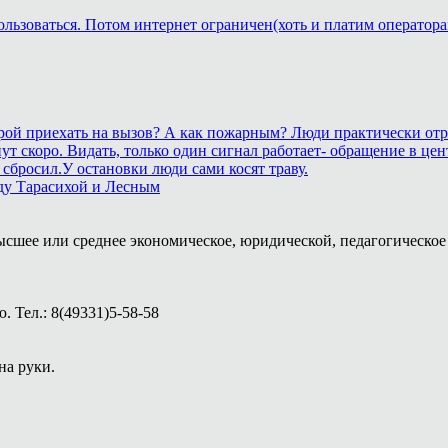
ользоваться. Потом интернет ограничен(хоть и платим оператора
корой приехать на вызов? А как пожарным? Люди практически отр
станут скоро. Видать, только один сигнал работает- обращение 
сбросил.У остановки люди сами косят траву.
ду Тарасихой и Лесным
ысшее или среднее экономическое, юридической, педагогическое 
 Тел.: 8(49331)5-58-58
на руки.