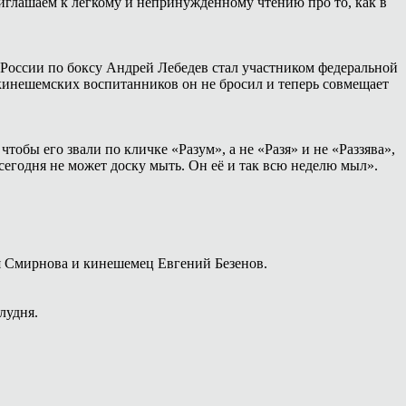
иглашаем к лёгкому и непринуждённому чтению про то, как в
России по боксу Андрей Лебедев стал участником федеральной
 кинешемских воспитанников он не бросил и теперь совмещает
тобы его звали по кличке «Разум», а не «Разя» и не «Раззява»,
сегодня не может доску мыть. Он её и так всю неделю мыл».
я Смирнова и кинешемец Евгений Безенов.
лудня.