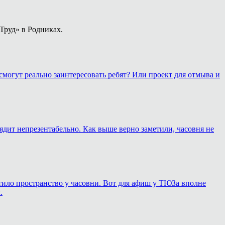
Труд» в Родниках.
смогут реально заинтересовать ребят? Или проект для отмыва и
лядит непрезентабельно. Как выше верно заметили, часовня не
ортило пространство у часовни. Вот для афиш у ТЮЗа вполне
.