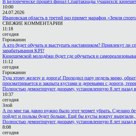
В Белореченске прошёл финал Спартакиады учащихся: кинешем
10:00
24.07.2026
Ивановская область в третий раз примет марафон «Земля спорт
СВЕЖИЕ КОММЕНТАРИИ
11:18
сегодня
Горожанин
А кто будет обучать и выступать наставником? Привлекут ли с
зарабатывания KPI?
Кинешемской молодёжи будет где обучаться и самореализовыва
11:12
сегодня
Горожанин
Туда этому железу и дорога! Проходил пару недель мимо, обра
просматривается и закрыта кустами и деревьями с дороги, терр
Полностью демонтируют диораму, установленную 8 лет назад в 
10:37
сегодня
Злой
А по мне так давно нужно было этот чермет убрать. Сделано бе
пойдет и пользы будет больше. Ещё бы кусты вокруг вырезали, т
Полностью демонтируют диораму, установленную 8 лет назад в 
8:08
сегодня