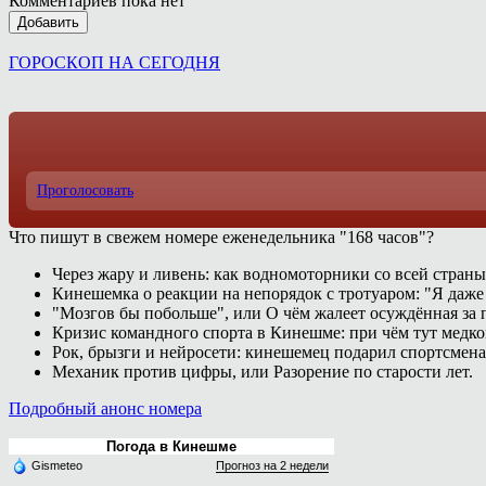
Комментариев пока нет
Добавить
ГОРОСКОП НА СЕГОДНЯ
Проголосовать
Что пишут в свежем номере еженедельника "168 часов"?
Через жару и ливень: как водномоторники со всей страны
Кинешемка о реакции на непорядок с тротуаром: "Я даже
"Мозгов бы побольше", или О чём жалеет осуждённая за п
Кризис командного спорта в Кинешме: при чём тут медк
Рок, брызги и нейросети: кинешемец подарил спортсмен
Механик против цифры, или Разорение по старости лет.
Подробный анонс номера
Погода в Кинешме
Gismeteo
Прогноз на 2 недели