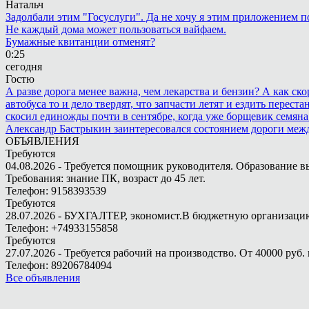
Натальч
Задолбали этим "Госуслуги". Да не хочу я этим приложением п
Не каждый дома может пользоваться вайфаем.
Бумажные квитанции отменят?
0:25
сегодня
Гостю
А разве дорога менее важна, чем лекарства и бензин? А как с
автобуса то и дело твердят, что запчасти летят и ездить пере
скосил единожды почти в сентябре, когда уже борщевик семяна 
Александр Бастрыкин заинтересовался состоянием дороги меж
ОБЪЯВЛЕНИЯ
Требуются
04.08.2026 - Требуется помощник руководителя. Образование в
Требования: знание ПК, возраст до 45 лет.
Телефон: 9158393539
Требуются
28.07.2026 - БУХГАЛТЕР, экономист.В бюджетную организацию.
Телефон: +74933155858
Требуются
27.07.2026 - Требуется рабочий на производство. От 40000 руб. 
Телефон: 89206784094
Все объявления