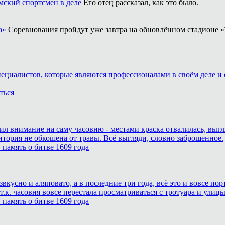
ский спортсмен в деле
Его отец рассказал, как это было.
а»
Соревнования пройдут уже завтра на обновлённом стадионе «
пециалистов, которые являются профессионалами в своём деле и 
ться
тил внимание на саму часовню - местами краска отвалилась, выг
итория не обкошена от травы. Всё выгляди, словно заброшенное.
память о битве 1609 года
звкусно и аляповато, а в последние три года, всё это и вовсе п
.к. часовня вовсе перестала просматриваться с тротуара и улицы
память о битве 1609 года