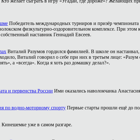
Кто желает сыграть в игру «Угадай, где дороже»? Желающих пр
ешме
Победитель международных турниров и призёр чемпионата 
аволокском физкультурно-оздоровительном комплексе. При этом
о собственный наставник Геннадий Евсеев.
лах
Виталий Разумов гордился фамилией. В школе он настаивал, ч
одило, Виталий говорил о себе при них в третьем лице: «Разум 
ть», а «всегда». Когда я хоть раз домашку делал?».
ата и первенства России
Ими оказались наволокчанка Анастаси
ия по водно-моторному спорту
Первые старты прошли ещё до по
 Кинешемке уже в самом разгаре.