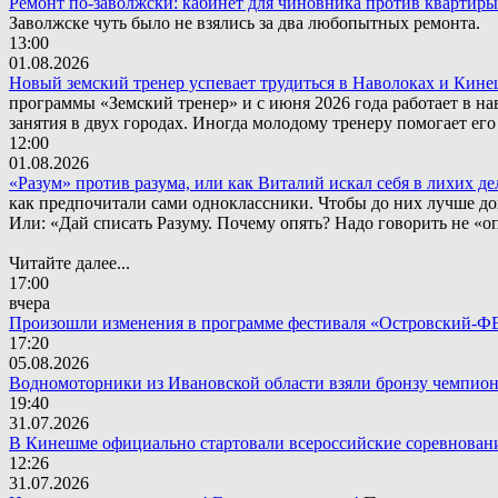
Ремонт по-заволжски: кабинет для чиновника против квартиры
Заволжске чуть было не взялись за два любопытных ремонта.
13:00
01.08.2026
Новый земский тренер успевает трудиться в Наволоках и Кин
программы «Земский тренер» и с июня 2026 года работает в н
занятия в двух городах. Иногда молодому тренеру помогает ег
12:00
01.08.2026
«Разум» против разума, или как Виталий искал себя в лихих де
как предпочитали сами одноклассники. Чтобы до них лучше дох
Или: «Дай списать Разуму. Почему опять? Надо говорить не «опя
Читайте далее...
17:00
вчера
Произошли изменения в программе фестиваля «Островский-
17:20
05.08.2026
Водномоторники из Ивановской области взяли бронзу чемпион
19:40
31.07.2026
В Кинешме официально стартовали всероссийские соревнован
12:26
31.07.2026