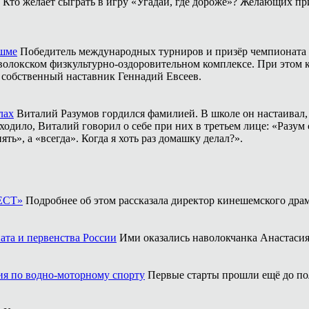
Кто желает сыграть в игру «Угадай, где дороже»? Желающих пр
ешме
Победитель международных турниров и призёр чемпионата 
аволокском физкультурно-оздоровительном комплексе. При этом
о собственный наставник Геннадий Евсеев.
лах
Виталий Разумов гордился фамилией. В школе он настаивал, ч
одило, Виталий говорил о себе при них в третьем лице: «Разум 
ть», а «всегда». Когда я хоть раз домашку делал?».
ФЕСТ»
Подробнее об этом рассказала директор кинешемского драм
ата и первенства России
Ими оказались наволокчанка Анастаси
ия по водно-моторному спорту
Первые старты прошли ещё до по