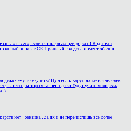
езаны от всего, если нет надлежащей дороги! Водители
в центральный аппарат СК.Прошлый год департамент обочины
лодежь чему-то научить? Ну а если, вдруг, найдется человек,
егда - тетки, которым за шестьдесят будут учить молодежь
жь?
рств нет . бензина , да их и не перечислишь все более