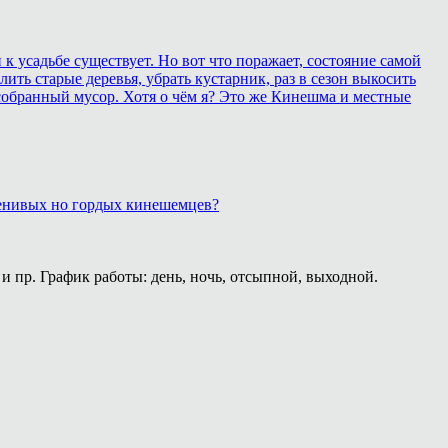
 усадьбе существует. Но вот что поражает, состояние самой
ить старые деревья, убрать кустарник, раз в сезон выкосить
собранный мусор. Хотя о чём я? Это же Кинешма и местные
 ленивых но гордых кинешемцев?
и пр. График работы: день, ночь, отсыпной, выходной.