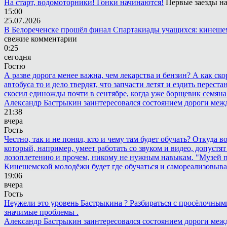
На старт, водомоторники! Гонки начинаются!
Первые заезды на
15:00
25.07.2026
В Белореченске прошёл финал Спартакиады учащихся: кинешем
свежие комментарии
0:25
сегодня
Гостю
А разве дорога менее важна, чем лекарства и бензин? А как с
автобуса то и дело твердят, что запчасти летят и ездить пере
скосил единожды почти в сентябре, когда уже борщевик семяна 
Александр Бастрыкин заинтересовался состоянием дороги меж
21:38
вчера
Гость
Честно, так и не понял, кто и чему там будет обучать? Откуда 
который, например, умеет работать со звуком и видео, допустят
лозоплетению и прочем, никому не нужным навыкам. "Музей п
Кинешемской молодёжи будет где обучаться и самореализовыва
19:06
вчера
Гость
Неужели это уровень Бастрыкина ? Разбираться с просёлочными 
значимые проблемы .
Александр Бастрыкин заинтересовался состоянием дороги меж