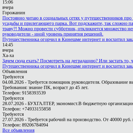
15:06
вчера
Горожанин
Постоянно читаю в социальных сетях у путешественников про п
усадьбы и прилегающего парка. Вот подскажите, так сложно пар
траву?! Можно провести субботник, откликнется множество не
руководители - иной уровень принятия решений.
Путешественника огорчил в Кинешме интернет и восхитил зак
14:45
вчера
Ха-ха
Зачем сюда ехать? Посмотреть на деградацию? Или застать то
Путешественника огорчил в Кинешме интернет и восхитил зак
Объявления
Требуются
04.08.2026 - Требуется помощник руководителя. Образование в
Требования: знание ПК, возраст до 45 лет.
Телефон: 9158393539
Требуются
28.07.2026 - БУХГАЛТЕР, экономист.В бюджетную организацию.
Телефон: +74933155858
Требуются
27.07.2026 - Требуется рабочий на производство. От 40000 руб. 
Телефон: 89206784094
Все объявления