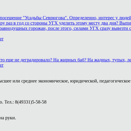
осещение "Усадьбы Севрюгова". Определенно, интерес у людей к
у раз в год со стороны УГХ уделить этому месту два дня? Выпил
равнодушных горожан, после этого, силами УГХ сразу вывезти 
ат
, что еще не деградировало? На жирных баб? На жадных, тупых,
ат
ысшее или среднее экономическое, юридической, педагогическое 
 Тел.: 8(49331)5-58-58
на руки.