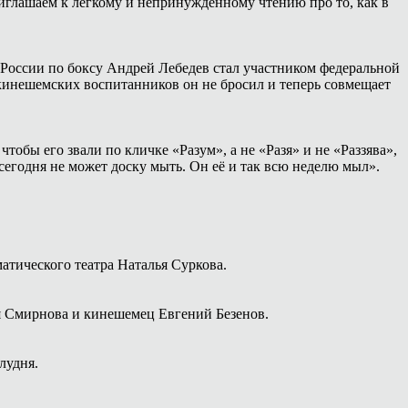
иглашаем к лёгкому и непринуждённому чтению про то, как в
России по боксу Андрей Лебедев стал участником федеральной
 кинешемских воспитанников он не бросил и теперь совмещает
тобы его звали по кличке «Разум», а не «Разя» и не «Раззява»,
сегодня не может доску мыть. Он её и так всю неделю мыл».
атического театра Наталья Суркова.
я Смирнова и кинешемец Евгений Безенов.
лудня.