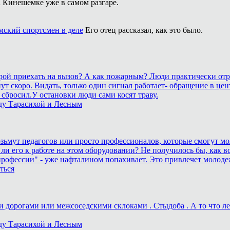
 Кинешемке уже в самом разгаре.
ский спортсмен в деле
Его отец рассказал, как это было.
корой приехать на вызов? А как пожарным? Люди практически отр
станут скоро. Видать, только один сигнал работает- обращение 
сбросил.У остановки люди сами косят траву.
ду Тарасихой и Лесным
возьмут педагогов или просто профессионалов, которые смогут мо
 ли его к работе на этом оборудовании? Не получилось бы, как вс
рофессии" - уже нафталином попахивает. Это привлечет молоде
ться
дорогами или межсоседскими склоками . Стыдоба . А то что лека
ду Тарасихой и Лесным