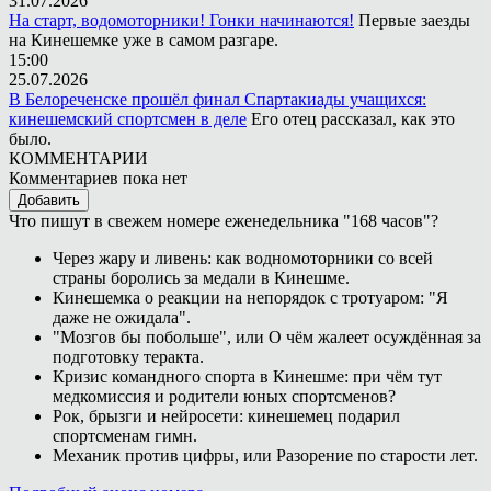
31.07.2026
На старт, водомоторники! Гонки начинаются!
Первые заезды
на Кинешемке уже в самом разгаре.
15:00
25.07.2026
В Белореченске прошёл финал Спартакиады учащихся:
кинешемский спортсмен в деле
Его отец рассказал, как это
было.
КОММЕНТАРИИ
Комментариев пока нет
Добавить
Что пишут в свежем номере еженедельника "168 часов"?
Через жару и ливень: как водномоторники со всей
страны боролись за медали в Кинешме.
Кинешемка о реакции на непорядок с тротуаром: "Я
даже не ожидала".
"Мозгов бы побольше", или О чём жалеет осуждённая за
подготовку теракта.
Кризис командного спорта в Кинешме: при чём тут
медкомиссия и родители юных спортсменов?
Рок, брызги и нейросети: кинешемец подарил
спортсменам гимн.
Механик против цифры, или Разорение по старости лет.