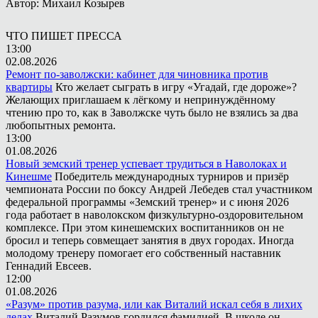
Автор: Михаил Козырев
ЧТО ПИШЕТ ПРЕССА
13:00
02.08.2026
Ремонт по-заволжски: кабинет для чиновника против
квартиры
Кто желает сыграть в игру «Угадай, где дороже»?
Желающих приглашаем к лёгкому и непринуждённому
чтению про то, как в Заволжске чуть было не взялись за два
любопытных ремонта.
13:00
01.08.2026
Новый земский тренер успевает трудиться в Наволоках и
Кинешме
Победитель международных турниров и призёр
чемпионата России по боксу Андрей Лебедев стал участником
федеральной программы «Земский тренер» и с июня 2026
года работает в наволокском физкультурно-оздоровительном
комплексе. При этом кинешемских воспитанников он не
бросил и теперь совмещает занятия в двух городах. Иногда
молодому тренеру помогает его собственный наставник
Геннадий Евсеев.
12:00
01.08.2026
«Разум» против разума, или как Виталий искал себя в лихих
делах
Виталий Разумов гордился фамилией. В школе он