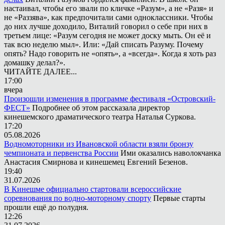
настаивал, чтобы его звали по кличке «Разум», а не «Разя» и
не «Раззява», как предпочитали сами одноклассники. Чтобы
до них лучше доходило, Виталий говорил о себе при них в
третьем лице: «Разум сегодня не может доску мыть. Он её и
так всю неделю мыл». Или: «Дай списать Разуму. Почему
опять? Надо говорить не «опять», а «всегда». Когда я хоть раз
домашку делал?».
ЧИТАЙТЕ ДАЛЕЕ...
17:00
вчера
Произошли изменения в программе фестиваля «Островский-
ФЕСТ»
Подробнее об этом рассказала директор
кинешемского драматического театра Наталья Суркова.
17:20
05.08.2026
Водномоторники из Ивановской области взяли бронзу
чемпионата и первенства России
Ими оказались наволокчанка
Анастасия Смирнова и кинешемец Евгений Безенов.
19:40
31.07.2026
В Кинешме официально стартовали всероссийские
соревнования по водно-моторному спорту
Первые старты
прошли ещё до полудня.
12:26