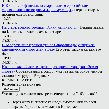
31.07.2026
В Кинешме официально стартовали всероссийские
соревнования по водно-моторному спорту
Первые старты
прошли ещё до полудня.
12:26
31.07.2026
На старт, водомоторники! Гонки начинаются!
Первые заезды
на Кинешемке уже в самом разгаре.
15:00
25.07.2026
В Белореченске прошёл финал Спартакиады учащихся:
кинешемский спортсмен в деле
Его отец рассказал, как это
было.
10:00
24.07.2026
Ивановская область в третий раз примет марафон «Земля
спорта»
Соревнования пройдут уже завтра на обновлённом
стадионе «Труд» в Родниках.
КОММЕНТАРИИ
Комментариев пока нет
Добавить
Что пишут в свежем номере еженедельника "168 часов"?
Через жару и ливень: как водномоторники со всей
страны боролись за медали в Кинешме.