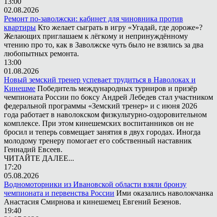
13:00
02.08.2026
Ремонт по-заволжски: кабинет для чиновника против
квартиры
Кто желает сыграть в игру «Угадай, где дороже»?
Желающих приглашаем к лёгкому и непринуждённому
чтению про то, как в Заволжске чуть было не взялись за два
любопытных ремонта.
13:00
01.08.2026
Новый земский тренер успевает трудиться в Наволоках и
Кинешме
Победитель международных турниров и призёр
чемпионата России по боксу Андрей Лебедев стал участником
федеральной программы «Земский тренер» и с июня 2026
года работает в наволокском физкультурно-оздоровительном
комплексе. При этом кинешемских воспитанников он не
бросил и теперь совмещает занятия в двух городах. Иногда
молодому тренеру помогает его собственный наставник
Геннадий Евсеев.
ЧИТАЙТЕ ДАЛЕЕ...
17:20
05.08.2026
Водномоторники из Ивановской области взяли бронзу
чемпионата и первенства России
Ими оказались наволокчанка
Анастасия Смирнова и кинешемец Евгений Безенов.
19:40