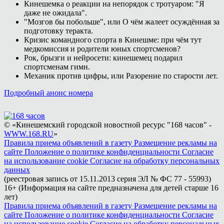
Кинешемка о реакции на непорядок с тротуаром: "Я
даже не ожидала".
"Мозгов бы побольше", или О чём жалеет осуждённая за
подготовку теракта.
Кризис командного спорта в Кинешме: при чём тут
медкомиссия и родители юных спортсменов?
Рок, брызги и нейросети: кинешемец подарил
спортсменам гимн.
Механик против цифры, или Разорение по старости лет.
Подробный анонс номера
© «Кинешемский городской новостной ресурс "168 часов" -
WWW.168.RU
»
Правила приема объявлений в газету
Размещение рекламы на
сайте
Положение о политике конфиденциальности
Согласие
на использование cookie
Согласие на обработку персональных
данных
(реестровая запись от 15.11.2013 серия ЭЛ № ФС 77 - 55993)
16+ (Информация на сайте предназначена для детей старше 16
лет)
Правила приема объявлений в газету
Размещение рекламы на
сайте
Положение о политике конфиденциальности
Согласие
на использование cookie
Согласие на обработку персональных