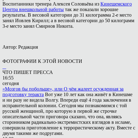
Воспитанники тренера Алексея Соловьёва из
Кинешемского
Центра внешкольной работы
так же показали хорошие
результаты. В весовой категории до 31 килограмма 2-е место
занял Иовлев Кирилл; а в весовой категории до 50 килограмм
3-е место занял Смирнов Никита.
Автор: Редакция
ФОТОГРАФИИ К ЭТОЙ НОВОСТИ
ЧТО ПИШЕТ ПРЕССА
16:55
сегодня
«Мозгов бы побольше», или О чём жалеет осужденная за
подготовку теракта
Вот уже 10 лет как она живёт в Кинешме
и ни разу не видела Волгу. Впереди ещё 4 года заключения в
исправительной колонии. Сегодня мы познакомимся с той
русской женщиной, про которую в первой же строчке
описательной части приговора сказано, что она, являясь
сторонником радикально-экстремистских взглядов в исламе,
совершила приготовление к террористическому акту. Вместе с
двумя такими же подругами.