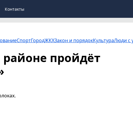
Контакты
ование
Спорт
Город
ЖКХ
Закон и порядок
Культура
Люди с 
 районе пройдёт
»
олоках.