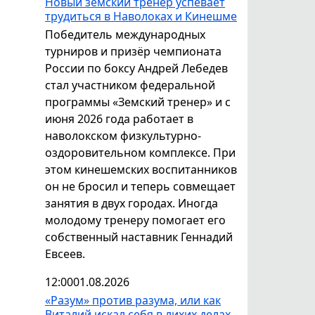
Новый земский тренер успевает
трудиться в Наволоках и Кинешме
Победитель международных
турниров и призёр чемпионата
России по боксу Андрей Лебедев
стал участником федеральной
программы «Земский тренер» и с
июня 2026 года работает в
наволокском физкультурно-
оздоровительном комплексе. При
этом кинешемских воспитанников
он не бросил и теперь совмещает
занятия в двух городах. Иногда
молодому тренеру помогает его
собственный наставник Геннадий
Евсеев.
12:00
01.08.2026
«Разум» против разума, или как
Виталий искал себя в лихих делах