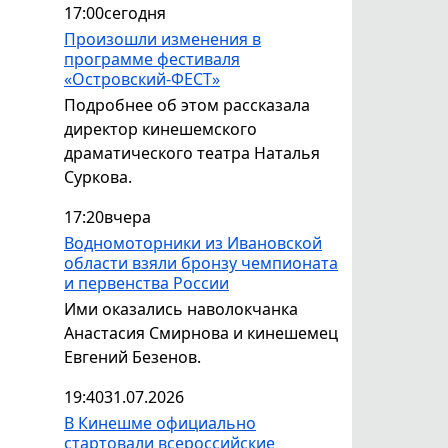
17:00
сегодня
Произошли изменения в
программе фестиваля
«Островский-ФЕСТ»
Подробнее об этом рассказала
директор кинешемского
драматического театра Наталья
Суркова.
17:20
вчера
Водномоторники из Ивановской
области взяли бронзу чемпионата
и первенства России
Ими оказались наволокчанка
Анастасия Смирнова и кинешемец
Евгений Безенов.
19:40
31.07.2026
В Кинешме официально
стартовали всероссийские