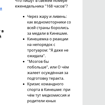
Что пишут в свежем номере
еженедельника "168 часов"?
я
Через жару и ливень:
как водномоторники со
всей страны боролись
 в
за медали в Кинешме.
й
Кинешемка о реакции
на непорядок с
тротуаром: "Я даже не
ожидала".
"Мозгов бы
побольше", или О чём
жалеет осуждённая за
подготовку теракта.
Кризис командного
спорта в Кинешме: при
чём тут медкомиссия и
родители юных