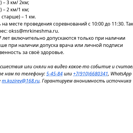
– 3 км/ 2км;
– 2 км/1 км;
старше) – 1 км.
на месте проведения соревнований с 10:00 до 11:30. Та
дрес: okss@mrkineshma.ru.
7 лет включительно допускаются только при наличии
тарше при наличии допуска врача или личной подписи
енность за своё здоровье.
исшествия или сняли на видео какое-то событие и считае
те нам по телефону:
5-45-84
или
+7(910)6680341
, WhatsApp
е
m.kozirev@168.ru
. Гарантируем анонимность источника