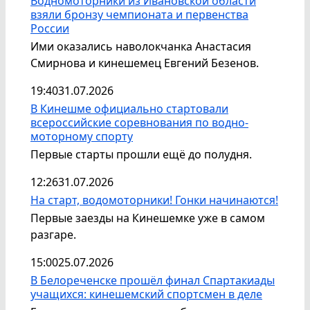
Водномоторники из Ивановской области
взяли бронзу чемпионата и первенства
России
Ими оказались наволокчанка Анастасия
Смирнова и кинешемец Евгений Безенов.
19:40
31.07.2026
В Кинешме официально стартовали
всероссийские соревнования по водно-
моторному спорту
Первые старты прошли ещё до полудня.
12:26
31.07.2026
На старт, водомоторники! Гонки начинаются!
Первые заезды на Кинешемке уже в самом
разгаре.
15:00
25.07.2026
В Белореченске прошёл финал Спартакиады
учащихся: кинешемский спортсмен в деле