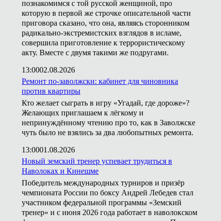
познакомимся с той русской женщиной, про
которую в первой же строчке описательной части
приговора сказано, что она, являясь сторонником
радикально-экстремистских взглядов в исламе,
совершила приготовление к террористическому
акту. Вместе с двумя такими же подругами.
13:00
02.08.2026
Ремонт по-заволжски: кабинет для чиновника
против квартиры
Кто желает сыграть в игру «Угадай, где дороже»?
Желающих приглашаем к лёгкому и
непринуждённому чтению про то, как в Заволжске
чуть было не взялись за два любопытных ремонта.
13:00
01.08.2026
Новый земский тренер успевает трудиться в
Наволоках и Кинешме
Победитель международных турниров и призёр
чемпионата России по боксу Андрей Лебедев стал
участником федеральной программы «Земский
тренер» и с июня 2026 года работает в наволокском