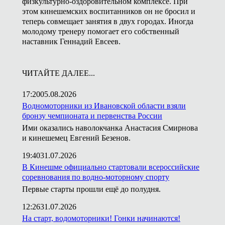
физкультурно-оздоровительном комплексе. При
этом кинешемских воспитанников он не бросил и
теперь совмещает занятия в двух городах. Иногда
молодому тренеру помогает его собственный
наставник Геннадий Евсеев.
ЧИТАЙТЕ ДАЛЕЕ...
17:20
05.08.2026
Водномоторники из Ивановской области взяли
бронзу чемпионата и первенства России
Ими оказались наволокчанка Анастасия Смирнова
и кинешемец Евгений Безенов.
19:40
31.07.2026
В Кинешме официально стартовали всероссийские
соревнования по водно-моторному спорту
Первые старты прошли ещё до полудня.
12:26
31.07.2026
На старт, водомоторники! Гонки начинаются!