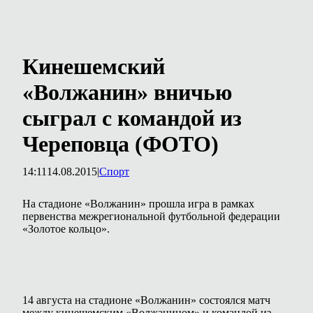
Кинешемский
«Волжанин» вничью
сыграл с командой из
Череповца (ФОТО)
14:11
14.08.2015
|
Спорт
На стадионе «Волжанин» прошла игра в рамках
первенства межрегиональной футбольной федерации
«Золотое кольцо».
14 августа на стадионе «Волжанин» состоялся матч
между кинешемским «Волжанином» и командой из