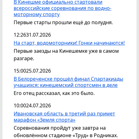
В Кинешме официально стартовали
всероссийские соревнования по водно-
моторному спорту
Первые старты прошли ещё до полудня.
12:26
31.07.2026
На старт, водомоторники! Гонки начинаются!
Первые заезды на Кинешемке уже в самом
разгаре.
15:00
25.07.2026
В Белореченске прошёл финал Спартакиады
учащихся: кинешемский спортсмен в деле
Его отец рассказал, как это было.
10:00
24.07.2026
Ивановская область в третий раз примет
марафон «Земля спорта»
Соревнования пройдут уже завтра на
обновлённом стадионе «Труд» в Родниках.