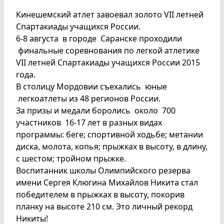
Кинешемский атлет завоевал золото VII летней
Спартакиады учащихся России.
6-8 августа в городе Саранске проходили
финальные соревнования по легкой атлетике
VII летней Спартакиады учащихся России 2015
года.
В столицу Мордовии съехались юные
легкоатлеты из 48 регионов России.
За призы и медали боролись около 700
участников 16-17 лет в разных видах
программы: беге; спортивной ходьбе; метании
диска, молота, копья; прыжках в высоту, в длину,
с шестом; тройном прыжке.
Воспитанник школы Олимпийского резерва
имени Сергея Клюгина Михайлов Никита стал
победителем в прыжках в высоту, покорив
планку на высоте 210 см. Это личный рекорд
Никиты!