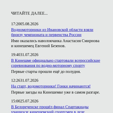
ЧИТАЙТЕ ДАЛЕЕ...
17:20
05.08.2026
Водномоторники из Ивановской области взяли
бронзу чемпионата и первенства России
Ими оказались наволокчанка Анастасия Смирнова
и кинешемец Евгений Безенов.
19:40
31.07.2026
В Кинешме официально стартовали всероссийские
соревнования по водно-моторному спорту
Первые старты прошли ещё до полудня.
12:26
31.07.2026
На старт, водомоторники! Гонки начинаются!
Первые заезды на Кинешемке уже в самом разгаре.
15:00
25.07.2026
В Белореченске прошёл финал Спартакиады
учащихся: кинешемский спортсмен в деле