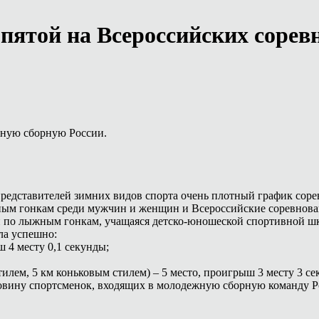
ятой на Всероссийских сорев
жную сборную России.
 представителей зимних видов спорта очень плотный график сор
м гонкам среди мужчин и женщин и Всероссийские соревнования
 по лыжным гонкам, учащаяся детско-юношеской спортивной шк
ила успешно:
ш 4 месту 0,1 секунды;
тилем, 5 км коньковым стилем) – 5 место, проигрыш 3 месту 3 се
вину спортсменок, входящих в молодежную сборную команду Р