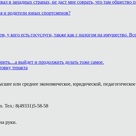
бывал в западных странах, не даст мне соврать, что там обществ
ия и родители юных спортсменов?
м, у кого есть госуслуги, также как с налогом на имущество. В
рить....а выйдет и продолжить делать тоже самое.
товку теракта
ысшее или среднее экономическое, юридической, педагогическое 
 Тел.: 8(49331)5-58-58
на руки.