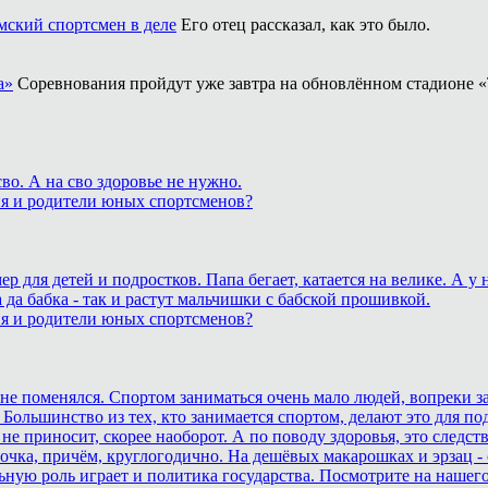
ский спортсмен в деле
Его отец рассказал, как это было.
а»
Соревнования пройдут уже завтра на обновлённом стадионе «
о. А на сво здоровье не нужно.
ия и родители юных спортсменов?
для детей и подростков. Папа бегает, катается на велике. А у
 да бабка - так и растут мальчишки с бабской прошивкой.
ия и родители юных спортсменов?
ане поменялся. Спортом заниматься очень мало людей, вопреки з
 Большинство из тех, кто занимается спортом, делают это для п
не приносит, скорее наоборот. А по поводу здоровья, это след
очка, причём, круглогодично. На дешёвых макарошках и эрзац -
ьную роль играет и политика государства. Посмотрите на нашего