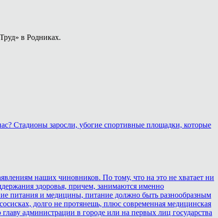
Труд» в Родниках.
 нас? Стадионы заросли, убогие спортивные площадки, которые
аявлениям наших чиновников. По тому, что на это не хватает ни
оддержания здоровья, причем, занимаются именно
ствие питания и медицины, питание должно быть разнообразным
 сосисках, долго не протянешь, плюс современная медицинская
 главу администрации в городе или на первых лиц государства