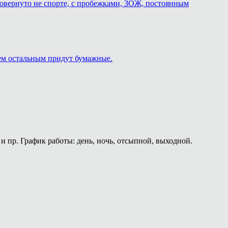
о повернуто не спорте, с пробежками, ЗОЖ, постоянным
сем остальным придут бумажные.
и пр. График работы: день, ночь, отсыпной, выходной.