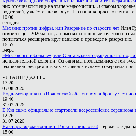
Кризис командного спорта в Кинешме: при чём тут медкомисс
них отсеиваются ещё на этапе медкомиссии. О слабом здоровье
родителей, узнаём из первых уст. На наши вопросы ответил к
10:00
сегодня
Механик против цифры, или Разорение по старости лет
Илья Г
освоил ещё в 2020-м, когда поменял кнопочный телефон на сма
попытаться расширить круг навыков и приведёт к разорению.
16:55
вчера
«Мозгов бы побольше», или О чём жалеет осужденная за подго
исправительной колонии. Сегодня мы познакомимся с той русск
радикально-экстремистских взглядов в исламе, совершила приг
ЧИТАЙТЕ ДАЛЕЕ...
17:20
05.08.2026
Водномоторники из Ивановской области взяли бронзу чемпион
19:40
31.07.2026
В Кинешме официально стартовали всероссийские соревнован
12:26
31.07.2026
На старт, водомоторники! Гонки начинаются!
Первые заезды на
15:00