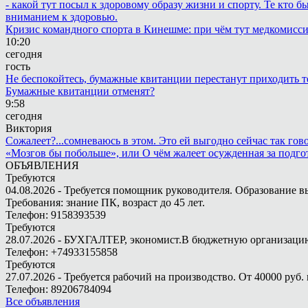
- какой тут посыл к здоровому образу жизни и спорту. Те кто 
вниманием к здоровью.
Кризис командного спорта в Кинешме: при чём тут медкомисс
10:20
сегодня
гость
Не беспокойтесь, бумажные квитанции перестанут приходить те
Бумажные квитанции отменят?
9:58
сегодня
Виктория
Сожалеет?...сомневаюсь в этом. Это ей выгодно сейчас так гово
«Мозгов бы побольше», или О чём жалеет осужденная за подго
ОБЪЯВЛЕНИЯ
Требуются
04.08.2026 - Требуется помощник руководителя. Образование в
Требования: знание ПК, возраст до 45 лет.
Телефон: 9158393539
Требуются
28.07.2026 - БУХГАЛТЕР, экономист.В бюджетную организацию.
Телефон: +74933155858
Требуются
27.07.2026 - Требуется рабочий на производство. От 40000 руб. 
Телефон: 89206784094
Все объявления