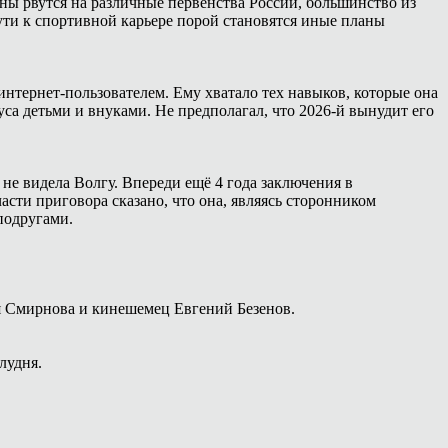
ны рвутся на различные первенства России, большинство из
ути к спортивной карьере порой становятся иные планы
интернет-пользователем. Ему хватало тех навыков, которые она
са детьми и внуками. Не предполагал, что 2026-й вынудит его
 не видела Волгу. Впереди ещё 4 года заключения в
сти приговора сказано, что она, являясь сторонником
подругами.
я Смирнова и кинешемец Евгений Безенов.
лудня.