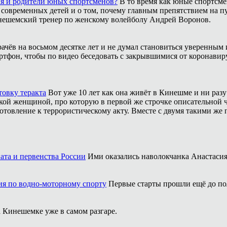
ия и родители юных спортсменов?
В то время как юные спортсме
 современных детей и о том, почему главным препятствием на п
инешемский тренер по женскому волейболу Андрей Воронов.
рачёв на восьмом десятке лет и не думал становиться уверенным 
ртфон, чтобы по видео беседовать с закрывшимися от коронавиру
товку теракта
Вот уже 10 лет как она живёт в Кинешме и ни разу
ой женщиной, про которую в первой же строчке описательной ча
отовление к террористическому акту. Вместе с двумя такими же 
ата и первенства России
Ими оказались наволокчанка Анастаси
ия по водно-моторному спорту
Первые старты прошли ещё до по
 Кинешемке уже в самом разгаре.