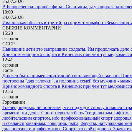
25.07.2026
В Белореченске прошёл финал Спартакиады учащихся: кинешем
10:00
24.07.2026
Ивановская область в третий раз примет марафон «Земля спорт
СВЕЖИЕ КОММЕНТАРИИ
15:28
сегодня
СССР
Нынешние дети это завтрашние солдаты. Им продолжать дело св
Кризис командного спорта в Кинешме: при чём тут медкомисс
12:41
сегодня
Гость
Должен быть пример спортивной составляющей в жизни. Пример 
построены "для галочки", а половина семей без мужчин - мамка
Кризис командного спорта в Кинешме: при чём тут медкомисс
12:24
сегодня
Горожанин
Тренер, видимо, не понимает, что подход к спорту в нашей стр
времени, ни денег. Спорт перестал быть "социальным лифтом".
любительским спортом, ибо профессиональный спорт здоровья 
и сбалансированным; говядина, рыба, фрукты, натуральная мол
диагностика и профосмотры. Спорт это ещё и дорого. Значител