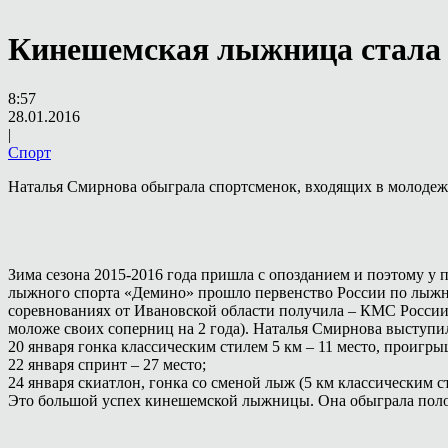
Кинешемская лыжница стала п
8:57
28.01.2016
|
Спорт
Наталья Смирнова обыграла спортсменок, входящих в молоде
Зима сезона 2015-2016 года пришла с опозданием и поэтому у
лыжного спорта «Демино» прошло первенство России по лыжны
соревнованиях от Ивановской области получила – КМС России
моложе своих соперниц на 2 года). Наталья Смирнова выступ
20 января гонка классическим стилем 5 км – 11 место, проигры
22 января спринт – 27 место;
24 января скиатлон, гонка со сменой лыж (5 км классическим с
Это большой успех кинешемской лыжницы. Она обыграла поло